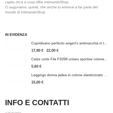
capito chi è e cosa offre IntimandoShop.
Ci auguriamo, quindi, che anche tu entrerai a far parte del
mondo di IntimandoShop…
IN EVIDENZA
Copridivano perfecto angerl's antimacchia in tessuto bielastico 2/3/4 posti
-
17,90
€
22,00
€
Calze corte Fila F9398 unisex sportive cotone elasticizzato
5,60
€
Leggings donna jadea in cotone elasticizzato con fascia glitter art 4829
15,00
€
INFO E CONTATTI