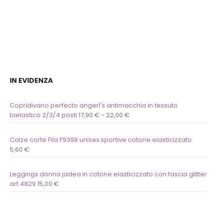
lista
lista
dei
dei
desideri
desideri
IN EVIDENZA
Copridivano perfecto angerl's antimacchia in tessuto
bielastico 2/3/4 posti
17,90
€
-
22,00
€
Calze corte Fila F9398 unisex sportive cotone elasticizzato
5,60
€
Leggings donna jadea in cotone elasticizzato con fascia glitter
art 4829
15,00
€