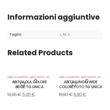
Informazioni aggiuntive
Taglia
L, M, S
Related Products
ABBLIGLIAMENTO
,
ABITI/VESTITI
,
DONNA
ABBLIGLIAMENTO
,
ABITI/VESTITI
,
DONNA
ABITO LOLA COLORE
ABITO LUNGO WIDE
BEIGE TG UNICA
COLORE FOTO TG UNICA
Aggiungi
Aggiungi
13,00
€
5,00
€
19,90
€
6,90
€
alla
alla