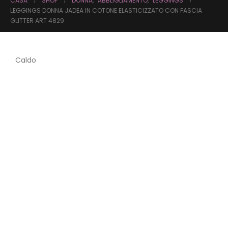
CASA
SHOP
DONNA
,
ABBLIGLIAMENTO
,
LEGGINGS
LEGGINGS DONNA JADEA IN COTONE ELASTICIZZATO CON FASCIA
GLITTER ART 4829
Caldo