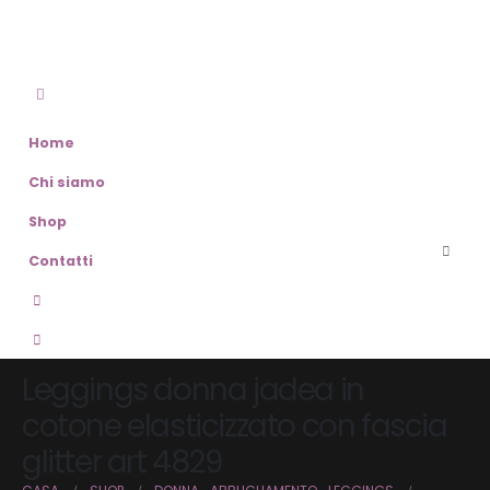
Home
Chi siamo
Shop
Contatti
Leggings donna jadea in
cotone elasticizzato con fascia
glitter art 4829