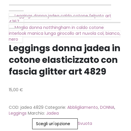
Leggings donna jadea caldo cotone felpato art
4367
Maglia donna notthingham in caldo cotone
interlook manica lunga girocollo art nuvola col, bianco,
nero
Leggings donna jadea in
cotone elasticizzato con
fascia glitter art 4829
15,00
€
COD:
jadea 4829
Categorie:
Abbligliamento
,
DONNA
,
Leggings
Marchio:
Jadea
Taglia
Svuota