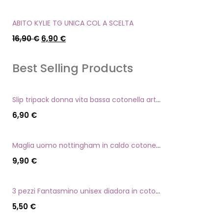
ABITO KYLIE TG UNICA COL A SCELTA
16,90
€
6,90
€
Best Selling Products
Slip tripack donna vita bassa cotonella art 3165 in cotone elasticizzato
6,90
€
Maglia uomo nottingham in caldo cotone scollo a v manica lunga
9,90
€
3 pezzi Fantasmino unisex diadora in cotone mercerizzato tg dalla 35 alla 46
5,50
€