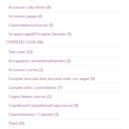
Accessori culla lettino
(9)
Accessori pappa
(4)
Coprimaterasso/cuscini
(5)
Sciarpe/cappelli/Scarpine Neonato
(3)
CORREDO CASA
(56)
Telo mare
(10)
Accappatoio uomo/donna/bambini
(2)
Accessori cucina
(1)
Completi lenzuola letto,lenzuola sotto con angoli
(8)
Completi letto 1 posto/lettino
(7)
Coppia federe cuscino
(2)
Copridivani/Copripoltrona/Copricuscuni
(9)
Coprimaterasso / Coprirete
(3)
Plaid
(10)