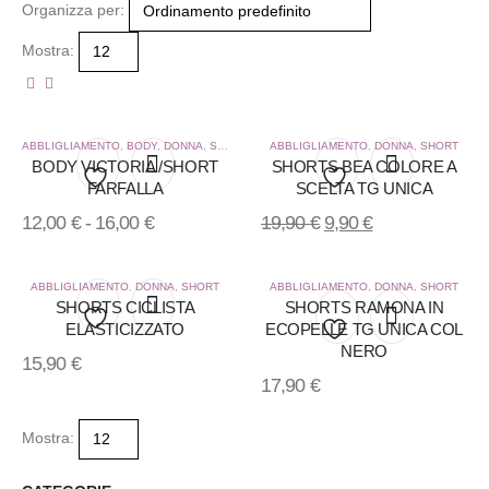
Organizza per:
Mostra:
ABBLIGLIAMENTO
,
BODY
,
DONNA
,
SHORT
ABBLIGLIAMENTO
,
DONNA
,
SHORT
BODY VICTORIA /SHORT
SHORTS BEA COLORE A
FARFALLA
SCELTA TG UNICA
Aggiungi
Aggiungi
12,00
€
-
16,00
€
19,90
€
9,90
€
alla
alla
lista
lista
ABBLIGLIAMENTO
,
DONNA
,
SHORT
ABBLIGLIAMENTO
,
DONNA
,
SHORT
SHORTS CICLISTA
SHORTS RAMONA IN
ELASTICIZZATO
ECOPELLE TG UNICA COL
dei
dei
Aggiungi
NERO
Aggiungi
15,90
€
desideri
desideri
17,90
€
alla
alla
lista
Mostra:
lista
dei
dei