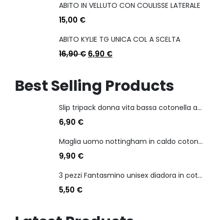
ABITO IN VELLUTO CON COULISSE LATERALE
15,00
€
ABITO KYLIE TG UNICA COL A SCELTA
16,90
€
6,90
€
Best Selling Products
Slip tripack donna vita bassa cotonella art 3165 in cotone elasticizzato
6,90
€
Maglia uomo nottingham in caldo cotone scollo a v manica lunga
9,90
€
3 pezzi Fantasmino unisex diadora in cotone mercerizzato tg dalla 35 alla 46
5,50
€