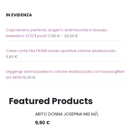
IN EVIDENZA
Copridivano perfecto angerl's antimacchia in tessuto
bielastico 2/3/4 posti
17,90
€
-
22,00
€
Calze corte Fila F9398 unisex sportive cotone elasticizzato
5,60
€
Leggings donna jadea in cotone elasticizzato con fascia glitter
art 4829
15,00
€
Featured Products
ABITO DONNA JOSEPINA MIS M/L
9,90
€