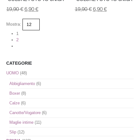
dei
Aggiungi
Aggiungi
desideri
19,90
€
6,90
€
19,90
€
6,90
€
desideri
alla
alla
Mostra:
lista
lista
1
2
dei
dei
desideri
desideri
CATEGORIE
UOMO
(48)
Abbigliamento
(6)
Boxer
(8)
Calze
(6)
Canotte/Vogatore
(6)
Maglie intime
(11)
Slip
(12)