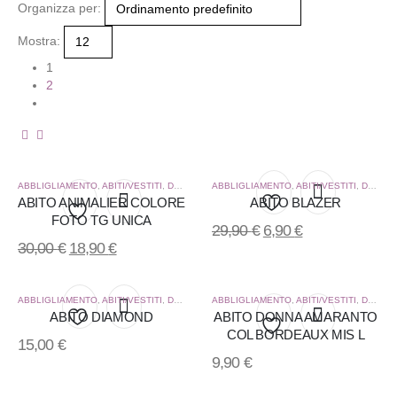
Organizza per:
Mostra:
1
2
ABBLIGLIAMENTO
,
ABITI/VESTITI
,
DONNA
ABBLIGLIAMENTO
,
ABITI/VESTITI
,
DONNA
ABITO ANIMALIER COLORE
ABITO BLAZER
FOTO TG UNICA
Aggiungi
29,90
€
6,90
€
Aggiungi
30,00
€
18,90
€
alla
alla
lista
lista
ABBLIGLIAMENTO
,
ABITI/VESTITI
,
DONNA
ABBLIGLIAMENTO
,
ABITI/VESTITI
,
DONNA
ABITO DIAMOND
ABITO DONNA AMARANTO
dei
COL BORDEAUX MIS L
dei
Aggiungi
15,00
€
Aggiungi
desideri
9,90
€
desideri
alla
alla