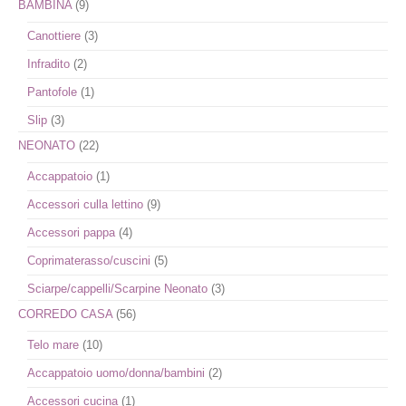
BAMBINA
(9)
Canottiere
(3)
Infradito
(2)
Pantofole
(1)
Slip
(3)
NEONATO
(22)
Accappatoio
(1)
Accessori culla lettino
(9)
Accessori pappa
(4)
Coprimaterasso/cuscini
(5)
Sciarpe/cappelli/Scarpine Neonato
(3)
CORREDO CASA
(56)
Telo mare
(10)
Accappatoio uomo/donna/bambini
(2)
Accessori cucina
(1)