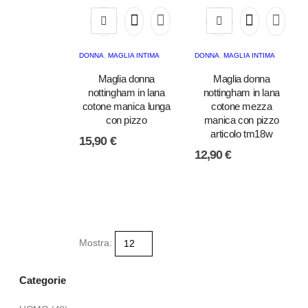
DONNA
,
MAGLIA INTIMA
DONNA
,
MAGLIA INTIMA
Maglia donna
Maglia donna
nottingham in lana
nottingham in lana
cotone manica lunga
cotone mezza
con pizzo
manica con pizzo
articolo tm18w
15,90
€
12,90
€
Mostra:
Categorie