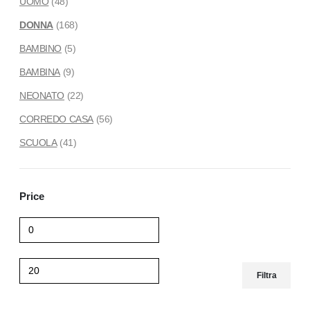
UOMO
(48)
DONNA
(168)
BAMBINO
(5)
BAMBINA
(9)
NEONATO
(22)
CORREDO CASA
(56)
SCUOLA
(41)
Price
Filtra