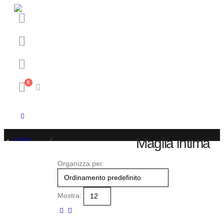
0
Maglia intima
CASA
SHOP
DONNA
Organizza per:
MAGLIA INTIMA
Mostra: