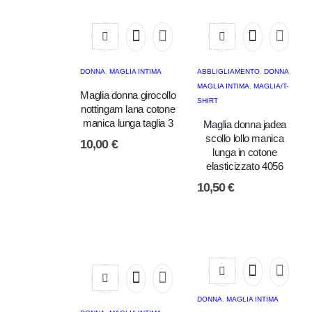
DONNA
,
MAGLIA INTIMA
ABBLIGLIAMENTO
,
DONNA
,
MAGLIA INTIMA
,
MAGLIA/T-
Maglia donna girocollo
SHIRT
nottingam lana cotone
manica lunga taglia 3
Maglia donna jadea
scollo lollo manica
10,00
€
lunga in cotone
elasticizzato 4056
10,50
€
DONNA
,
MAGLIA INTIMA