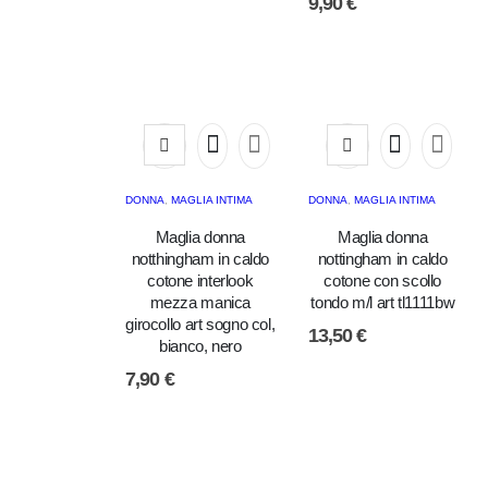
9,90
€
DONNA
,
MAGLIA INTIMA
DONNA
,
MAGLIA INTIMA
Maglia donna
Maglia donna
notthingham in caldo
nottingham in caldo
cotone interlook
cotone con scollo
mezza manica
tondo m/l art tl1111bw
girocollo art sogno col,
13,50
€
bianco, nero
7,90
€