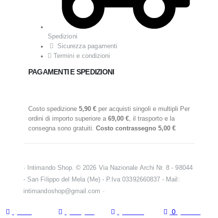
Spedizioni
Sicurezza pagamenti
Termini e condizioni
PAGAMENTI E SPEDIZIONI
Costo spedizione
5,90 €
per acquisti singoli e multipli Per
ordini di importo superiore a
69,00 €
, il trasporto e la
consegna sono gratuiti.
Costo contrassegno 5,00 €
· Intimando Shop. © 2026 Via Nazionale Archi Nr. 8 - 98044
- San Filippo del Mela (Me) - P.Iva 03392660837 - Mail:
intimandoshop@gmail.com ·
0
home
Categorie
Account
Carrello