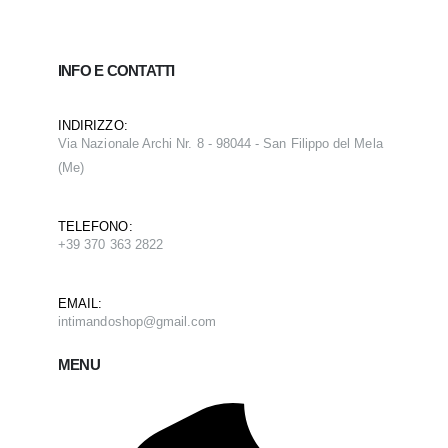
INFO E CONTATTI
INDIRIZZO:
Via Nazionale Archi Nr. 8 - 98044 - San Filippo del Mela
(Me)
TELEFONO:
+39 370 363 2822
EMAIL:
intimandoshop@gmail.com
MENU