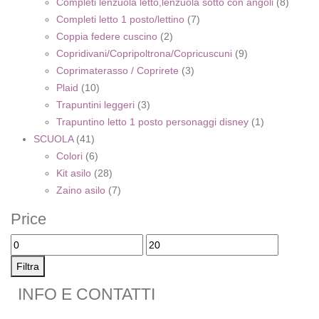
Completi lenzuola letto,lenzuola sotto con angoli
(8)
Completi letto 1 posto/lettino
(7)
Coppia federe cuscino
(2)
Copridivani/Copripoltrona/Copricuscuni
(9)
Coprimaterasso / Coprirete
(3)
Plaid
(10)
Trapuntini leggeri
(3)
Trapuntino letto 1 posto personaggi disney
(1)
SCUOLA
(41)
Colori
(6)
Kit asilo
(28)
Zaino asilo
(7)
Price
Filtra
INFO E CONTATTI