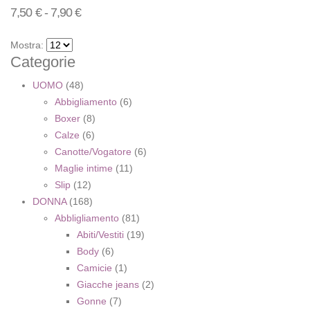
7,50
€
-
7,90
€
desideri
desideri
desideri
Mostra:
Categorie
UOMO
(48)
Abbigliamento
(6)
Boxer
(8)
Calze
(6)
Canotte/Vogatore
(6)
Maglie intime
(11)
Slip
(12)
DONNA
(168)
Abbligliamento
(81)
Abiti/Vestiti
(19)
Body
(6)
Camicie
(1)
Giacche jeans
(2)
Gonne
(7)