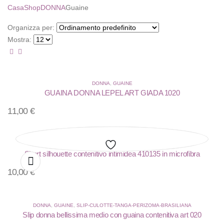
Casa
Shop
DONNA
Guaine
Organizza per:
Mostra:
DONNA
,
GUAINE
GUAINA DONNA LEPEL ART GIADA 1020
11,00
€
DONNA
,
GUAINE
Short silhouette contenitivo intimidea 410135 in microfibra
Aggiungi
Aggiungi
Aggiungi
10,00
€
alla
alla
alla
lista
lista
lista
DONNA
,
GUAINE
,
SLIP-CULOTTE-TANGA-PERIZOMA-BRASILIANA
Slip donna bellissima medio con guaina contenitiva art 020
dei
dei
dei