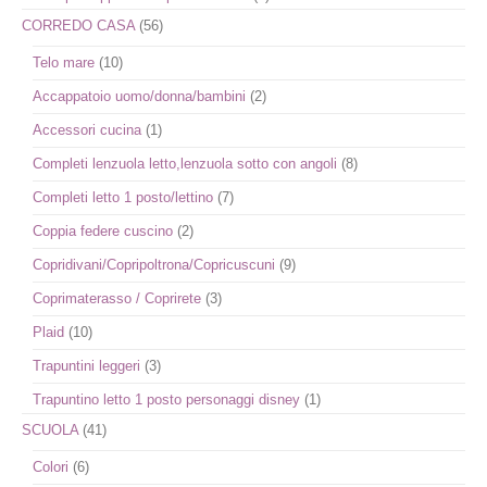
CORREDO CASA
(56)
Telo mare
(10)
Accappatoio uomo/donna/bambini
(2)
Accessori cucina
(1)
Completi lenzuola letto,lenzuola sotto con angoli
(8)
Completi letto 1 posto/lettino
(7)
Coppia federe cuscino
(2)
Copridivani/Copripoltrona/Copricuscuni
(9)
Coprimaterasso / Coprirete
(3)
Plaid
(10)
Trapuntini leggeri
(3)
Trapuntino letto 1 posto personaggi disney
(1)
SCUOLA
(41)
Colori
(6)