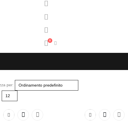
0
zza per:
: