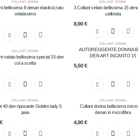
COLLANT
,
DONNA
COLLANT
,
DONNA
nt bellissima 8 denari elasticizzato
3 Collant velato bellissima 15 denar
velatissimo
calibrata
8,90
€
COLLANT
,
DONNA
AUTOREGGENTE DONNA B
COLLANT
,
DONNA
DEN ART INCANTO 15
nt velato bellissima special 15 den
col a scelta
5,50
€
COLLANT
,
DONNA
COLLANT
,
DONNA
nt 40 den riposante Golden lady 5
Collant donna bellissima micr
paia
denari in microfibra
€
4,90
€