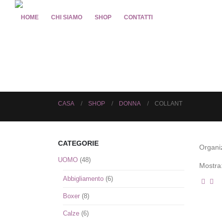
HOME
CHI SIAMO
SHOP
CONTATTI
CASA
SHOP
DONNA
COLLANT
CATEGORIE
Organi
UOMO
(48)
Mostra
Abbigliamento
(6)
Boxer
(8)
Calze
(6)