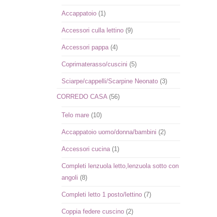
Accappatoio
(1)
Accessori culla lettino
(9)
Accessori pappa
(4)
Coprimaterasso/cuscini
(5)
Sciarpe/cappelli/Scarpine Neonato
(3)
CORREDO CASA
(56)
Telo mare
(10)
Accappatoio uomo/donna/bambini
(2)
Accessori cucina
(1)
Completi lenzuola letto,lenzuola sotto con
angoli
(8)
Completi letto 1 posto/lettino
(7)
Coppia federe cuscino
(2)