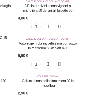
CALZE E COLLANT
,
COLLANT
,
DONNA
i taglia
3 Paia di calzini donna vignoni in
microfibra 50 denari art furbetto 50
4,00
€
C 15
CALZE E COLLANT
,
COLLANT
,
DONNA
Autoreggenti donna bellissima con pizzo
in microfibra 50 den art b27
5,50
€
COLLANT
,
DONNA
o 120
Collant donna bellissima micro 30 in
microfibra
2,90
€