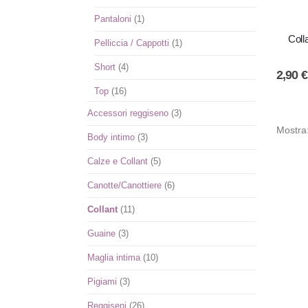
Pantaloni
(1)
Coll
Pelliccia / Cappotti
(1)
Short
(4)
2,90
€
Top
(16)
Accessori reggiseno
(3)
Mostra
Body intimo
(3)
Calze e Collant
(5)
Canotte/Canottiere
(6)
Collant
(11)
Guaine
(3)
Maglia intima
(10)
Pigiami
(3)
Reggiseni
(26)