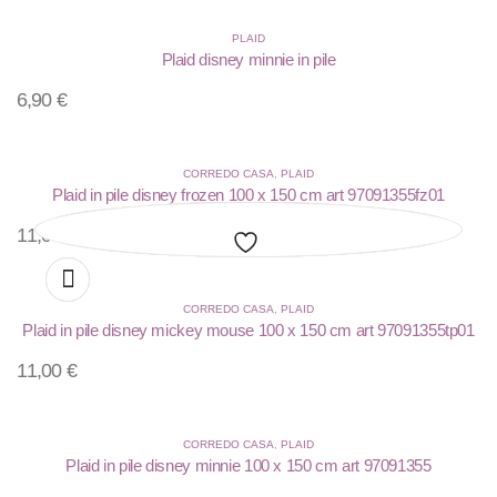
PLAID
Plaid disney minnie in pile
6,90
€
CORREDO CASA
,
PLAID
Plaid in pile disney frozen 100 x 150 cm art 97091355fz01
11,00
€
Aggiungi
Aggiungi
Aggiungi
Aggiungi
Aggiungi
Aggiungi
Aggiungi
Aggiungi
Aggiungi
Aggiungi
CORREDO CASA
,
PLAID
alla
alla
alla
alla
alla
alla
alla
alla
alla
alla
Plaid in pile disney mickey mouse 100 x 150 cm art 97091355tp01
lista
lista
lista
lista
lista
lista
lista
lista
lista
lista
11,00
€
dei
dei
dei
dei
dei
dei
dei
dei
dei
dei
desideri
desideri
desideri
desideri
desideri
desideri
desideri
desideri
desideri
desideri
CORREDO CASA
,
PLAID
Plaid in pile disney minnie 100 x 150 cm art 97091355