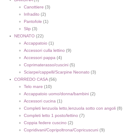
Canottiere
(3)
Infradito
(2)
Pantofole
(1)
Slip
(3)
NEONATO
(22)
Accappatoio
(1)
Accessori culla lettino
(9)
Accessori pappa
(4)
Coprimaterasso/cuscini
(5)
Sciarpe/cappelli/Scarpine Neonato
(3)
CORREDO CASA
(56)
Telo mare
(10)
Accappatoio uomo/donna/bambini
(2)
Accessori cucina
(1)
Completi lenzuola letto,lenzuola sotto con angoli
(8)
Completi letto 1 posto/lettino
(7)
Coppia federe cuscino
(2)
Copridivani/Copripoltrona/Copricuscuni
(9)