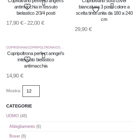
Copridivano perfecto angerl's
Copridivano sofà cover
dei
dei
antimacchia in tessuto
biancaluna 3 posti colore a
desideri
bielastico 2/3/4 posti
scelta tinta unita da 180 a 240
Aggiungi
desideri
Aggiungi
cm
17,90
€
-
22,00
€
alla
29,90
€
alla
lista
lista
COPRIDIVANI/COPRIPOLTRONA/COPRICUSCUNI
,
CORREDO CASA
dei
Copripoltrona perfect anngel's
dei
intessuto bielastico
desideri
desideri
antimacchia
Aggiungi
14,90
€
alla
Mostra:
lista
dei
CATEGORIE
desideri
UOMO
(48)
Abbigliamento
(6)
Boxer
(8)