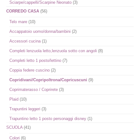
Sciarpe/cappelli/Scarpine Neonato
(3)
CORREDO CASA
(56)
Telo mare
(10)
Accappatoio uomo/donna/bambini
(2)
Accessori cucina
(1)
Completi lenzuola letto,lenzuola sotto con angoli
(8)
Completi letto 1 posto/lettino
(7)
Coppia federe cuscino
(2)
Copridivani/Copripoltrona/Copricuscuni
(9)
Coprimaterasso / Coprirete
(3)
Plaid
(10)
Trapuntini leggeri
(3)
Trapuntino letto 1 posto personaggi disney
(1)
SCUOLA
(41)
Colori
(6)