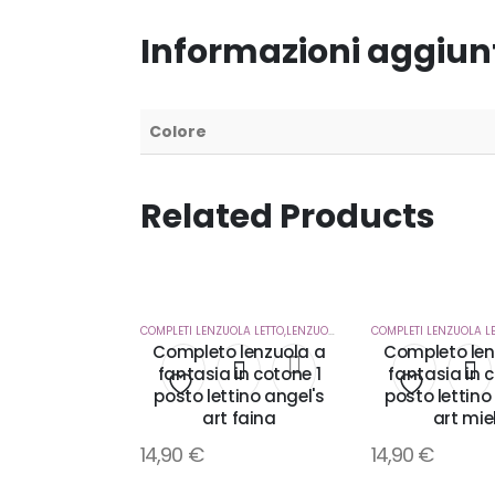
Informazioni aggiun
Colore
Related Products
COMPLETI LENZUOLA LETTO,LENZUOLA SOTTO CON ANGOLI
,
CORRE
Completo lenzuola a
Completo len
fantasia in cotone 1
fantasia in c
posto lettino angel's
posto lettino
Aggiungi
Aggiung
art faina
art mie
14,90
€
14,90
€
alla
alla