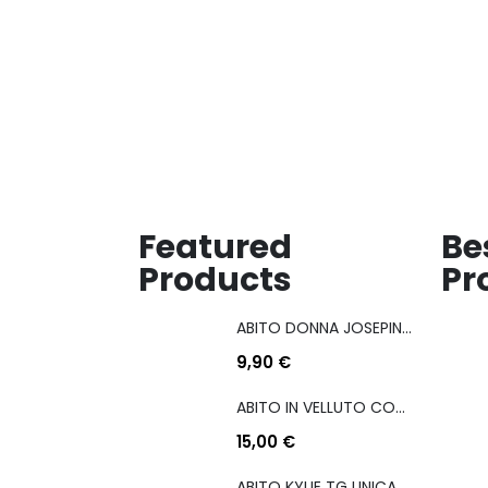
lista
lista
dei
dei
desideri
desideri
Featured
Be
Products
Pr
ABITO DONNA JOSEPINA MIS M/L
9,90
€
ABITO IN VELLUTO CON COULISSE LATERALE
15,00
€
ABITO KYLIE TG UNICA COL A SCELTA