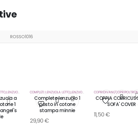
tive
ROSSO1016
DO CASA
COMPLETI LENZUOLA LETTO,LENZUOLA SOTTO CON ANGOLI
,
CORREDO CASA
COMPLETI LENZUOLA LETTO,LENZUOLA SOTTO CON ANGOLI
,
CORREDO C
zuola a
Completo lenzuolo 1
COPPIA COPRICUS
otone 1
posto in cotone
SOFA' COVER
Aggiungi
 angel's
stampa minnie
Aggiungi
11,50
€
i
le
29,90
€
alla
alla
lista
lista