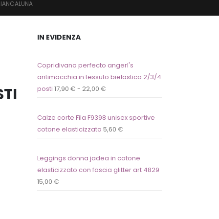
BIANCALUNA
IN EVIDENZA
Copridivano perfecto angerl's
antimacchia in tessuto bielastico 2/3/4
TI
posti
17,90
€
-
22,00
€
Calze corte Fila F9398 unisex sportive
cotone elasticizzato
5,60
€
Leggings donna jadea in cotone
elasticizzato con fascia glitter art 4829
15,00
€