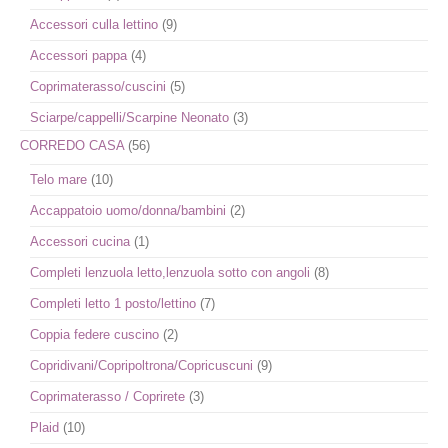
Accessori culla lettino
(9)
Accessori pappa
(4)
Coprimaterasso/cuscini
(5)
Sciarpe/cappelli/Scarpine Neonato
(3)
CORREDO CASA
(56)
Telo mare
(10)
Accappatoio uomo/donna/bambini
(2)
Accessori cucina
(1)
Completi lenzuola letto,lenzuola sotto con angoli
(8)
Completi letto 1 posto/lettino
(7)
Coppia federe cuscino
(2)
Copridivani/Copripoltrona/Copricuscuni
(9)
Coprimaterasso / Coprirete
(3)
Plaid
(10)