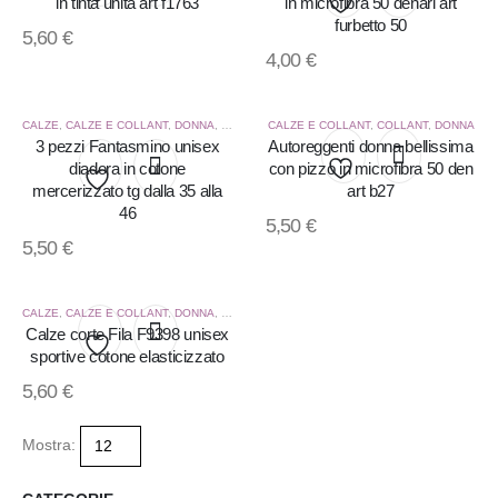
in tinta unita art f1763
in microfibra 50 denari art
Aggiungi
furbetto 50
Aggiungi
5,60
€
4,00
€
alla
alla
lista
lista
CALZE
,
CALZE E COLLANT
,
DONNA
,
UOMO
CALZE E COLLANT
,
COLLANT
,
DONNA
3 pezzi Fantasmino unisex
Autoreggenti donna bellissima
dei
dei
diadora in cotone
con pizzo in microfibra 50 den
desideri
mercerizzato tg dalla 35 alla
art b27
Aggiungi
desideri
Aggiungi
46
5,50
€
alla
5,50
€
alla
lista
lista
CALZE
,
CALZE E COLLANT
,
DONNA
,
UOMO
dei
Calze corte Fila F9398 unisex
dei
sportive cotone elasticizzato
desideri
Aggiungi
desideri
5,60
€
alla
Mostra:
lista