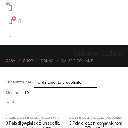
0
Calze e Collant
CASA
SHOP
DONNA
CALZE E COLLANT
Organizza per:
Mostra:
CALZE
,
CALZE E COLLANT
,
DONNA
,
UOMO
CALZE E COLLANT
,
COLLANT
,
DONNA
3 Paia di calzini corti unisex fila
3 Paia di calzini donna vignoni