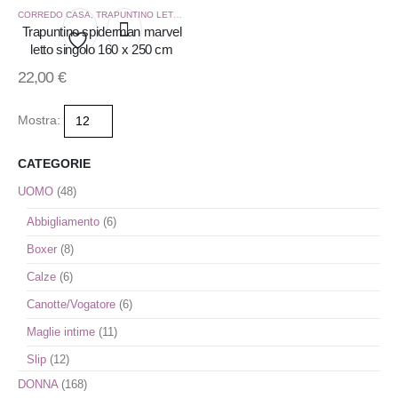
CORREDO CASA
,
TRAPUNTINO LETTO 1 POSTO PERSONAGGI DISNEY
Trapuntino spiderman marvel
letto singolo 160 x 250 cm
Aggiungi
22,00
€
alla
Mostra:
lista
CATEGORIE
dei
UOMO
(48)
desideri
Abbigliamento
(6)
Boxer
(8)
Calze
(6)
Canotte/Vogatore
(6)
Maglie intime
(11)
Slip
(12)
DONNA
(168)