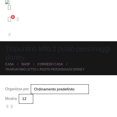
0
Trapuntino letto 1 posto personaggi
disney
CASA
SHOP
CORREDO CASA
TRAPUNTINO LETTO 1 POSTO PERSONAGGI DISNEY
Organizza per:
Mostra: