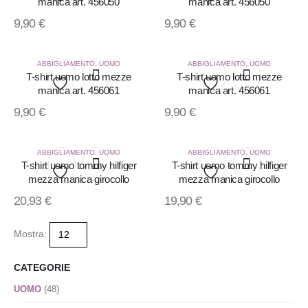
manica art. 456050
manica art. 456050
Aggiungi
Aggiungi
9,90
€
9,90
€
alla
alla
lista
lista
ABBIGLIAMENTO
,
UOMO
ABBIGLIAMENTO
,
UOMO
T-shirt uomo lotto mezze
T-shirt uomo lotto mezze
manica art. 456061
manica art. 456061
dei
dei
Aggiungi
Aggiungi
9,90
€
9,90
€
desideri
desideri
alla
alla
lista
lista
ABBIGLIAMENTO
,
UOMO
ABBIGLIAMENTO
,
UOMO
T-shirt uomo tommy hilfiger
T-shirt uomo tommy hilfiger
mezza manica girocollo
mezza manica girocollo
dei
dei
Aggiungi
Aggiungi
20,93
€
19,90
€
desideri
desideri
alla
alla
Mostra:
lista
lista
CATEGORIE
dei
dei
UOMO
(48)
desideri
desideri