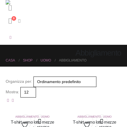
0
Abbigliamento
CASA
SHOP
UOMO
ABBIGLIAMENTO
Organizza per:
Mostra:
ABBIGLIAMENTO
,
UOMO
ABBIGLIAMENTO
,
UOMO
T-shirt uomo lotto mezze
T-shirt uomo lotto mezze