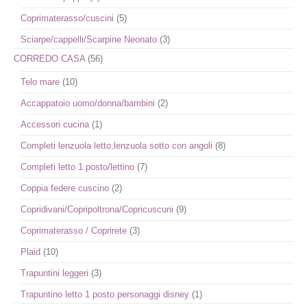
Coprimaterasso/cuscini
(5)
Sciarpe/cappelli/Scarpine Neonato
(3)
CORREDO CASA
(56)
Telo mare
(10)
Accappatoio uomo/donna/bambini
(2)
Accessori cucina
(1)
Completi lenzuola letto,lenzuola sotto con angoli
(8)
Completi letto 1 posto/lettino
(7)
Coppia federe cuscino
(2)
Copridivani/Copripoltrona/Copricuscuni
(9)
Coprimaterasso / Coprirete
(3)
Plaid
(10)
Trapuntini leggeri
(3)
Trapuntino letto 1 posto personaggi disney
(1)