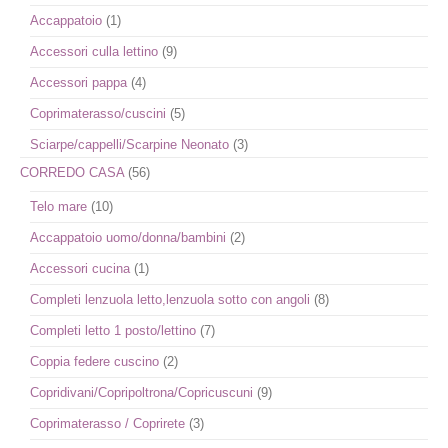
Accappatoio
(1)
Accessori culla lettino
(9)
Accessori pappa
(4)
Coprimaterasso/cuscini
(5)
Sciarpe/cappelli/Scarpine Neonato
(3)
CORREDO CASA
(56)
Telo mare
(10)
Accappatoio uomo/donna/bambini
(2)
Accessori cucina
(1)
Completi lenzuola letto,lenzuola sotto con angoli
(8)
Completi letto 1 posto/lettino
(7)
Coppia federe cuscino
(2)
Copridivani/Copripoltrona/Copricuscuni
(9)
Coprimaterasso / Coprirete
(3)