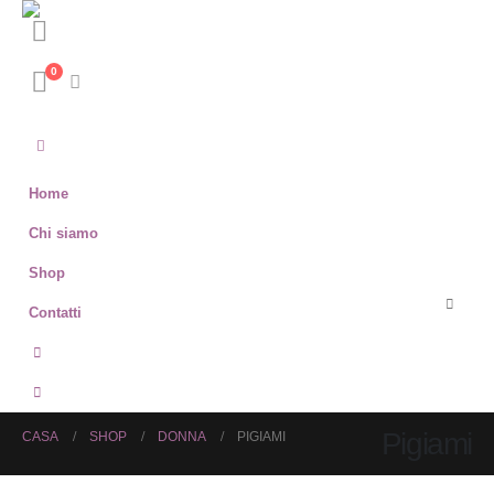
0
Home
Chi siamo
Shop
Contatti
Pigiami
CASA
SHOP
DONNA
PIGIAMI