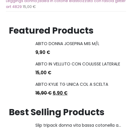
Leggings donna jadea in cotone elasticizzato con fascia glitter
art 4829
15,00
€
Featured Products
ABITO DONNA JOSEPINA MIS M/L
9,90
€
ABITO IN VELLUTO CON COULISSE LATERALE
15,00
€
ABITO KYLIE TG UNICA COL A SCELTA
16,90
€
6,90
€
Best Selling Products
Slip tripack donna vita bassa cotonella art 3165 in cotone elasticizzato