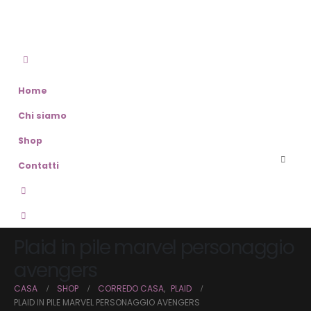
Home
Chi siamo
Shop
Contatti
Plaid in pile marvel personaggio
avengers
CASA
SHOP
CORREDO CASA
,
PLAID
PLAID IN PILE MARVEL PERSONAGGIO AVENGERS