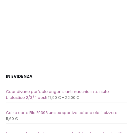
IN EVIDENZA
Copridivano perfecto angerl's antimacchia in tessuto
bielastico 2/3/4 posti
17,90
€
-
22,00
€
Calze corte Fila F9398 unisex sportive cotone elasticizzato
5,60
€