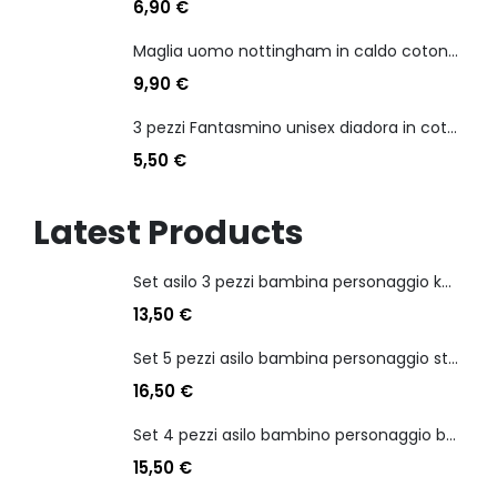
6,90
€
Maglia uomo nottingham in caldo cotone scollo a v manica lunga
9,90
€
3 pezzi Fantasmino unisex diadora in cotone mercerizzato tg dalla 35 alla 46
5,50
€
Latest Products
Set asilo 3 pezzi bambina personaggio kuromi
13,50
€
Set 5 pezzi asilo bambina personaggio stitch angel
16,50
€
Set 4 pezzi asilo bambino personaggio batman
15,50
€