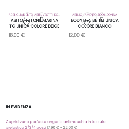
ABBLIGLIAMENTO
,
ABITI/VESTITI
,
DONNA
ABBLIGLIAMENTO
,
BODY
,
DONNA
ABITO/TUTONE MARINA
BODY DENISE TG UNICA
TG UNICA COLORE BEIGE
COLORE BIANCO
Aggiungi
Aggiungi
18,00
€
12,00
€
alla
alla
lista
lista
dei
dei
desideri
desideri
IN EVIDENZA
Copridivano perfecto angerl's antimacchia in tessuto
bielastico 2/3/4 posti
17,90
€
-
22,00
€