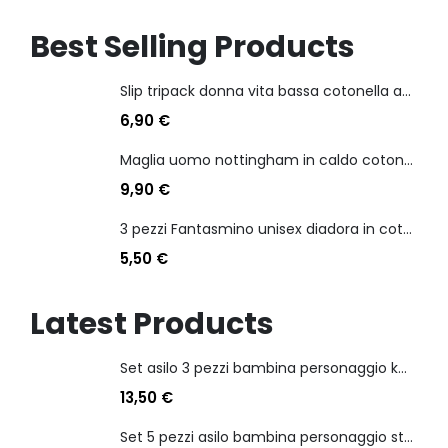
Best Selling Products
Slip tripack donna vita bassa cotonella art 3165 in cotone elasticizzato
6,90
€
Maglia uomo nottingham in caldo cotone scollo a v manica lunga
9,90
€
3 pezzi Fantasmino unisex diadora in cotone mercerizzato tg dalla 35 alla 46
5,50
€
Latest Products
Set asilo 3 pezzi bambina personaggio kuromi
13,50
€
Set 5 pezzi asilo bambina personaggio stitch angel