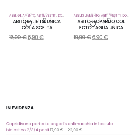
ABBLIGLIAMENTO
,
ABITI/VESTITI
,
DONNA
ABBLIGLIAMENTO
,
ABITI/VESTITI
,
DONNA
ABITO KYLIE TG UNICA
ABITO LEOPARDO COL
COL A SCELTA
FOTO TAGLIA UNICA
Aggiungi
Aggiungi
16,90
€
6,90
€
19,90
€
6,90
€
alla
alla
lista
lista
dei
dei
desideri
desideri
IN EVIDENZA
Copridivano perfecto angerl's antimacchia in tessuto
bielastico 2/3/4 posti
17,90
€
-
22,00
€