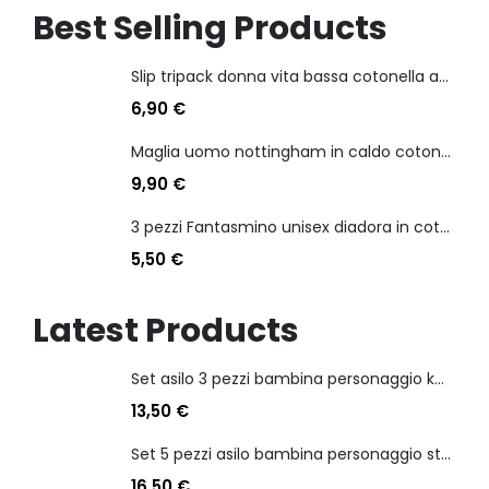
Best Selling Products
Slip tripack donna vita bassa cotonella art 3165 in cotone elasticizzato
6,90
€
Maglia uomo nottingham in caldo cotone scollo a v manica lunga
9,90
€
3 pezzi Fantasmino unisex diadora in cotone mercerizzato tg dalla 35 alla 46
5,50
€
Latest Products
Set asilo 3 pezzi bambina personaggio kuromi
13,50
€
Set 5 pezzi asilo bambina personaggio stitch angel
16,50
€