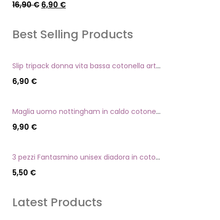
16,90
€
6,90
€
Best Selling Products
Slip tripack donna vita bassa cotonella art 3165 in cotone elasticizzato
6,90
€
Maglia uomo nottingham in caldo cotone scollo a v manica lunga
9,90
€
3 pezzi Fantasmino unisex diadora in cotone mercerizzato tg dalla 35 alla 46
5,50
€
Latest Products