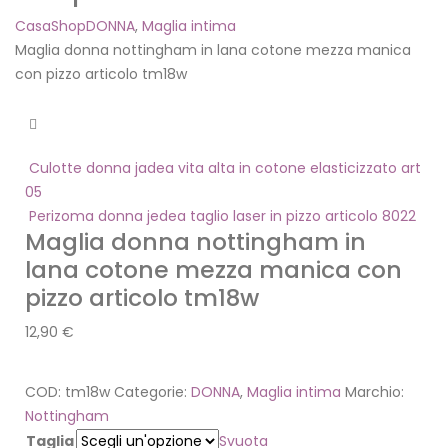
Casa
Shop
DONNA
,
Maglia intima
Maglia donna nottingham in lana cotone mezza manica
con pizzo articolo tm18w
Culotte donna jadea vita alta in cotone elasticizzato art
05
Perizoma donna jedea taglio laser in pizzo articolo 8022
Maglia donna nottingham in
lana cotone mezza manica con
pizzo articolo tm18w
12,90
€
COD:
tm18w
Categorie:
DONNA
,
Maglia intima
Marchio:
Nottingham
Taglia
Svuota