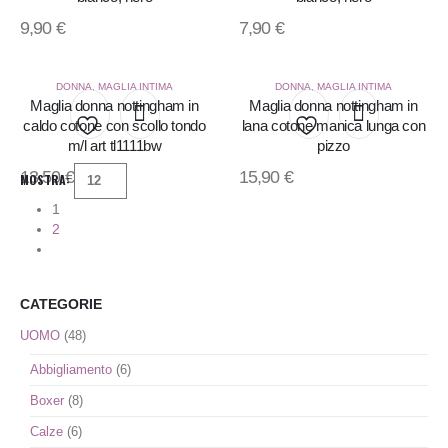
9,90
€
7,90
€
alla
alla
lista
lista
DONNA
,
MAGLIA INTIMA
DONNA
,
MAGLIA INTIMA
Maglia donna nottingham in
Maglia donna nottingham in
dei
dei
caldo cotone con scollo tondo
lana cotone manica lunga con
desideri
desideri
m/l art tl1111bw
pizzo
Aggiungi
Aggiungi
13,50
€
15,90
€
MOSTRA:
alla
alla
1
lista
lista
2
dei
dei
desideri
desideri
CATEGORIE
UOMO
(48)
Abbigliamento
(6)
Boxer
(8)
Calze
(6)