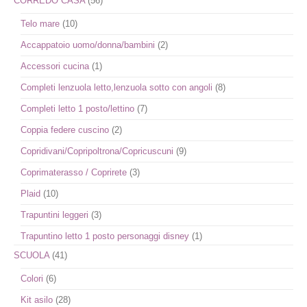
CORREDO CASA
(56)
Telo mare
(10)
Accappatoio uomo/donna/bambini
(2)
Accessori cucina
(1)
Completi lenzuola letto,lenzuola sotto con angoli
(8)
Completi letto 1 posto/lettino
(7)
Coppia federe cuscino
(2)
Copridivani/Copripoltrona/Copricuscuni
(9)
Coprimaterasso / Coprirete
(3)
Plaid
(10)
Trapuntini leggeri
(3)
Trapuntino letto 1 posto personaggi disney
(1)
SCUOLA
(41)
Colori
(6)
Kit asilo
(28)