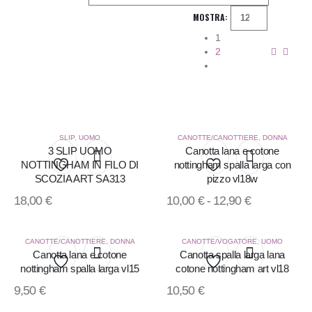
MOSTRA:
1
2
SLIP
,
UOMO
CANOTTE/CANOTTIERE
,
DONNA
3 SLIP UOMO
Canotta lana e cotone
NOTTINGHAM IN FILO DI
nottingham spalla larga con
SCOZIA ART SA313
pizzo vl18w
Aggiungi
Aggiungi
18,00
€
10,00
€
-
12,90
€
alla
alla
lista
lista
CANOTTE/CANOTTIERE
,
DONNA
CANOTTE/VOGATORE
,
UOMO
Canotta lana e cotone
Canotta spalla larga lana
dei
dei
nottingham spalla larga vl15
cotone nottingham art vl18
Aggiungi
Aggiungi
desideri
desideri
9,50
€
10,50
€
alla
alla