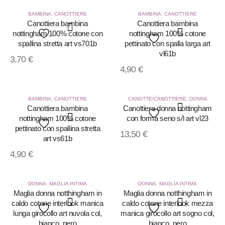
lista
lista
BAMBINA
,
CANOTTIERE
BAMBINA
,
CANOTTIERE
Canottiera bambina
Canottiera bambina
nottingham 100% cotone con
nottingham 100% cotone
dei
dei
spallina stretta art vs701b
pettinato con spalla larga art
Aggiungi
Aggiungi
desideri
desideri
vl61b
3,70
€
alla
4,90
€
alla
lista
lista
BAMBINA
,
CANOTTIERE
CANOTTE/CANOTTIERE
,
DONNA
dei
Canottiera bambina
Canottiera donna nottingham
dei
nottingham 100% cotone
con forma seno s/l art vl23
desideri
Aggiungi
desideri
pettinato con spallina stretta
13,50
€
Aggiungi
art vs61b
alla
4,90
€
alla
lista
lista
dei
DONNA
,
MAGLIA INTIMA
DONNA
,
MAGLIA INTIMA
Maglia donna notthingham in
Maglia donna notthingham in
dei
desideri
caldo cotone interlook manica
caldo cotone interlook mezza
desideri
lunga girocollo art nuvola col,
manica girocollo art sogno col,
Aggiungi
Aggiungi
bianco, nero
bianco, nero