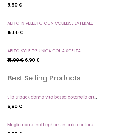
9,90
€
ABITO IN VELLUTO CON COULISSE LATERALE
15,00
€
ABITO KYLIE TG UNICA COL A SCELTA
16,90
€
6,90
€
Best Selling Products
Slip tripack donna vita bassa cotonella art 3165 in cotone elasticizzato
6,90
€
Maglia uomo nottingham in caldo cotone scollo a v manica lunga