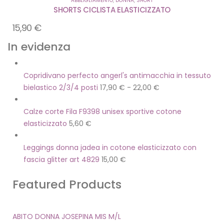
ABBLIGLIAMENTO
,
DONNA
,
SHORT
SHORTS CICLISTA ELASTICIZZATO
15,90
€
In evidenza
Copridivano perfecto angerl's antimacchia in tessuto
bielastico 2/3/4 posti
17,90
€
-
22,00
€
Calze corte Fila F9398 unisex sportive cotone
elasticizzato
5,60
€
Leggings donna jadea in cotone elasticizzato con
fascia glitter art 4829
15,00
€
Featured Products
ABITO DONNA JOSEPINA MIS M/L