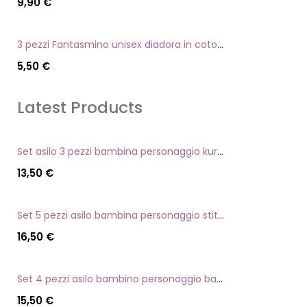
9,90
€
3 pezzi Fantasmino unisex diadora in cotone mercerizzato tg dalla 35 alla 46
5,50
€
Latest Products
Set asilo 3 pezzi bambina personaggio kuromi
13,50
€
Set 5 pezzi asilo bambina personaggio stitch angel
16,50
€
Set 4 pezzi asilo bambino personaggio batman
15,50
€