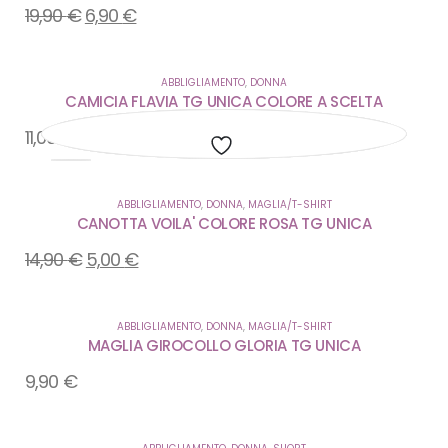
19,90
€
6,90
€
ABBLIGLIAMENTO
,
DONNA
CAMICIA FLAVIA TG UNICA COLORE A SCELTA
11,00
€
Aggiungi
Aggiungi
Aggiungi
Aggiungi
Aggiungi
Aggiungi
ABBLIGLIAMENTO
,
DONNA
,
MAGLIA/T-SHIRT
alla
alla
alla
alla
alla
alla
CANOTTA VOILA' COLORE ROSA TG UNICA
lista
lista
lista
lista
lista
lista
14,90
€
5,00
€
dei
dei
dei
dei
dei
dei
desideri
desideri
desideri
desideri
desideri
desideri
ABBLIGLIAMENTO
,
DONNA
,
MAGLIA/T-SHIRT
MAGLIA GIROCOLLO GLORIA TG UNICA
9,90
€