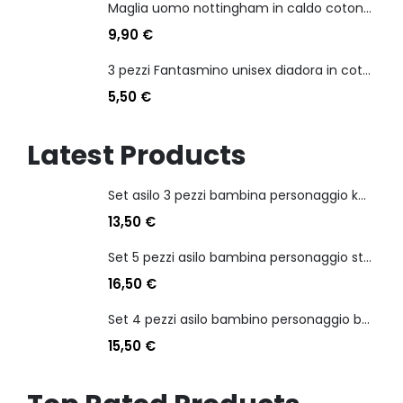
Maglia uomo nottingham in caldo cotone scollo a v manica lunga
9,90
€
3 pezzi Fantasmino unisex diadora in cotone mercerizzato tg dalla 35 alla 46
5,50
€
Latest Products
Set asilo 3 pezzi bambina personaggio kuromi
13,50
€
Set 5 pezzi asilo bambina personaggio stitch angel
16,50
€
Set 4 pezzi asilo bambino personaggio batman
15,50
€