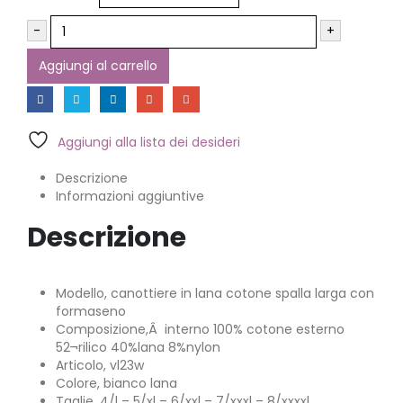
-
+
Aggiungi al carrello
Aggiungi alla lista dei desideri
Descrizione
Informazioni aggiuntive
Descrizione
Modello, canottiere in lana cotone spalla larga con
formaseno
Composizione,Â interno 100% cotone esterno
52¬rilico 40%lana 8%nylon
Articolo, vl23w
Colore, bianco lana
Taglie, 4/l – 5/xl – 6/xxl – 7/xxxl – 8/xxxxl