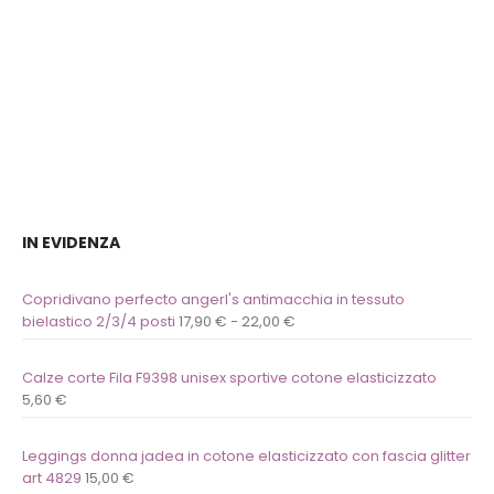
lista
lista
dei
dei
desideri
desideri
IN EVIDENZA
Copridivano perfecto angerl's antimacchia in tessuto
bielastico 2/3/4 posti
17,90
€
-
22,00
€
Calze corte Fila F9398 unisex sportive cotone elasticizzato
5,60
€
Leggings donna jadea in cotone elasticizzato con fascia glitter
art 4829
15,00
€