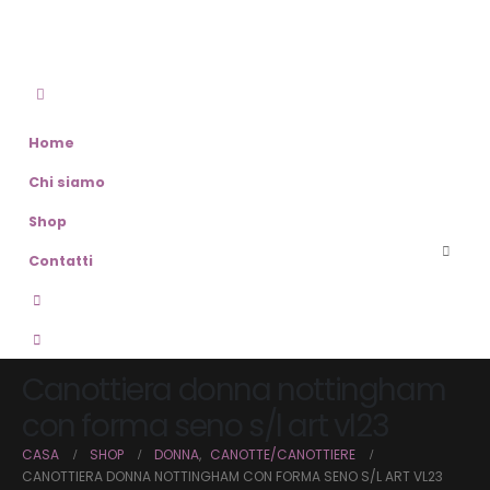
Home
Chi siamo
Shop
Contatti
Canottiera donna nottingham
con forma seno s/l art vl23
CASA
SHOP
DONNA
,
CANOTTE/CANOTTIERE
CANOTTIERA DONNA NOTTINGHAM CON FORMA SENO S/L ART VL23