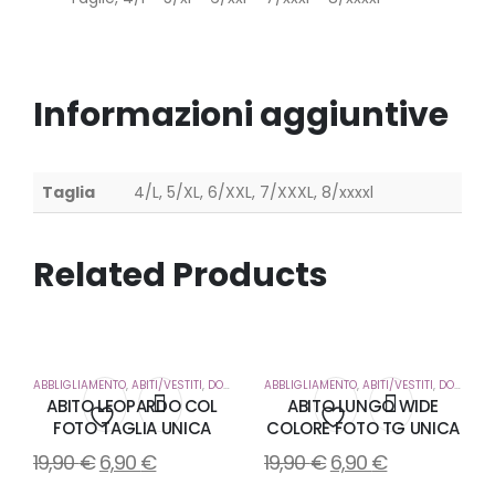
Informazioni aggiuntive
Taglia
4/L, 5/XL, 6/XXL, 7/XXXL, 8/xxxxl
Related Products
ABBLIGLIAMENTO
,
ABITI/VESTITI
,
DONNA
ABBLIGLIAMENTO
,
ABITI/VESTITI
,
DONNA
ABITO LEOPARDO COL
ABITO LUNGO WIDE
FOTO TAGLIA UNICA
COLORE FOTO TG UNICA
Aggiungi
Aggiungi
19,90
€
6,90
€
19,90
€
6,90
€
alla
alla