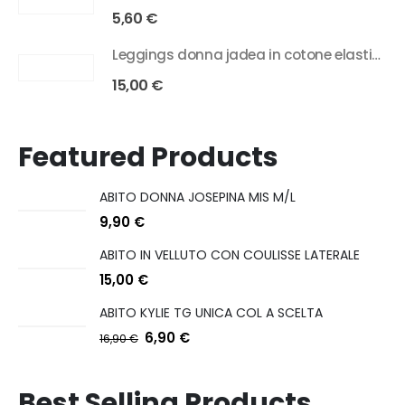
5,60
€
Leggings donna jadea in cotone elasticizzato con fascia glitter art 4829
15,00
€
Featured Products
ABITO DONNA JOSEPINA MIS M/L
9,90
€
ABITO IN VELLUTO CON COULISSE LATERALE
15,00
€
ABITO KYLIE TG UNICA COL A SCELTA
6,90
€
16,90
€
Best Selling Products