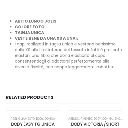
ABITO LUNGO JOLIS
COLORE FOTO
TAGLIA UNICA
VESTE BENE DA UNA XS A UNA L
i capi realizzati in taglia unica e vestono benissimo
dalla XS alla L: all’interno del tessuto infatti è presente
elastan, una fibra che dona elasticità al capo
consentendogli di adattarsi perfettamente alle
diverse fisicità, con coppe leggermente imbottite
RELATED PRODUCTS
ABBLIGLIAMENTO
,
BODY
,
DONNA
ABBLIGLIAMENTO
,
BODY
,
DONNA
,
SHORT
BODY EASY TG UNICA
BODY VICTORIA /SHORT