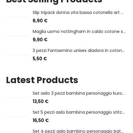
Slip tripack donna vita bassa cotonella art 3165 in cotone elasticizzato
6,90
€
Maglia uomo nottingham in caldo cotone scollo a v manica lunga
9,90
€
3 pezzi Fantasmino unisex diadora in cotone mercerizzato tg dalla 35 alla 46
5,50
€
Latest Products
Set asilo 3 pezzi bambina personaggio kuromi
13,50
€
Set 5 pezzi asilo bambina personaggio stitch angel
16,50
€
Set 4 pezzi asilo bambino personaggio batman