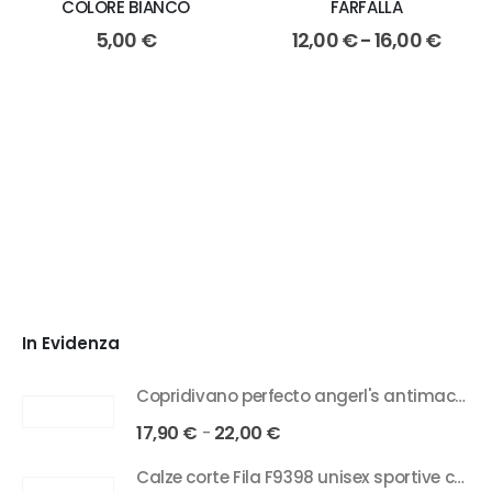
COLORE BIANCO
FARFALLA
5,00
€
12,00
€
-
16,00
€
In Evidenza
Copridivano perfecto angerl's antimacchia in tessuto bielastico 2/3/4 posti
17,90
€
22,00
€
-
Calze corte Fila F9398 unisex sportive cotone elasticizzato