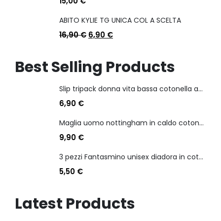
15,00
€
ABITO KYLIE TG UNICA COL A SCELTA
16,90
€
6,90
€
Best Selling Products
Slip tripack donna vita bassa cotonella art 3165 in cotone elasticizzato
6,90
€
Maglia uomo nottingham in caldo cotone scollo a v manica lunga
9,90
€
3 pezzi Fantasmino unisex diadora in cotone mercerizzato tg dalla 35 alla 46
5,50
€
Latest Products