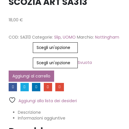
SCOZIA ART SA313
18,00
€
COD:
SA313
Categorie:
Slip
,
UOMO
Marchio:
Nottingham
Colore
Taglia
Svuota
Aggiungi al carrello
Aggiungi alla lista dei desideri
Descrizione
Informazioni aggiuntive