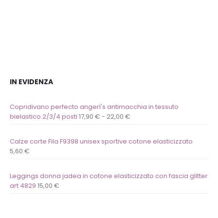
IN EVIDENZA
Copridivano perfecto angerl's antimacchia in tessuto
bielastico 2/3/4 posti
17,90
€
-
22,00
€
Calze corte Fila F9398 unisex sportive cotone elasticizzato
5,60
€
Leggings donna jadea in cotone elasticizzato con fascia glitter
art 4829
15,00
€