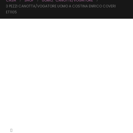
CASA
SHOP
UOMO
,
CANOTTE/VOGATORE
3 PEZZI CANOTTA/VOGATORE UOMO A COSTINA ENRICO COVERI
ET1105