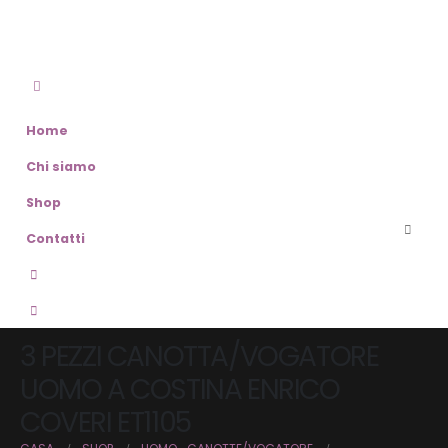
Home
Chi siamo
Shop
Contatti
3 PEZZI CANOTTA/VOGATORE
UOMO A COSTINA ENRICO
COVERI ET1105