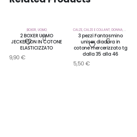
BOXER
,
UOMO
CALZE
,
CALZE E COLLANT
,
DONNA
,
UOMO
2 BOXER UOMO
3 pezzi Fantasmino
JECKERSON IN COTONE
unisex diadora in
ELASTICIZZATO
cotone mercerizzato tg
Aggiungi
Aggiungi
dalla 35 alla 46
9,90
€
alla
5,50
€
alla
lista
lista
dei
dei
desideri
desideri