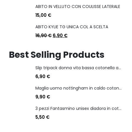
ABITO IN VELLUTO CON COULISSE LATERALE
15,00
€
ABITO KYLIE TG UNICA COL A SCELTA
16,90
€
6,90
€
Best Selling Products
Slip tripack donna vita bassa cotonella art 3165 in cotone elasticizzato
6,90
€
Maglia uomo nottingham in caldo cotone scollo a v manica lunga
9,90
€
3 pezzi Fantasmino unisex diadora in cotone mercerizzato tg dalla 35 alla 46
5,50
€