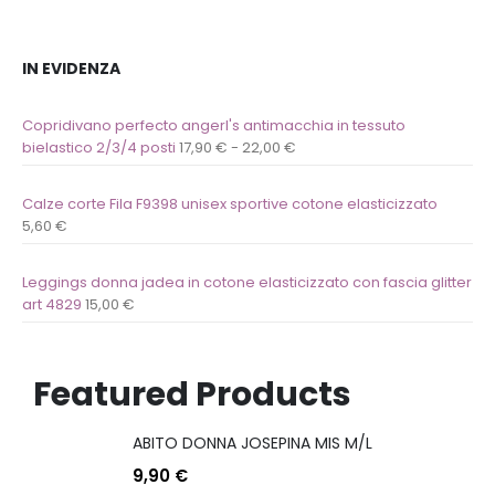
IN EVIDENZA
Copridivano perfecto angerl's antimacchia in tessuto
bielastico 2/3/4 posti
17,90
€
-
22,00
€
Calze corte Fila F9398 unisex sportive cotone elasticizzato
5,60
€
Leggings donna jadea in cotone elasticizzato con fascia glitter
art 4829
15,00
€
Featured Products
ABITO DONNA JOSEPINA MIS M/L
9,90
€