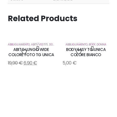
Related Products
ABBLIGLIAMENTO
,
ABITI/VESTITI
,
DONNA
ABBLIGLIAMENTO
,
BODY
,
DONNA
ABITO LUNGO WIDE
BODY EASY TG UNICA
COLORE FOTO TG UNICA
COLORE BIANCO
Aggiungi
Aggiungi
19,90
€
6,90
€
5,00
€
alla
alla
lista
lista
dei
dei
desideri
desideri