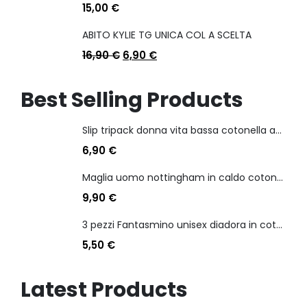
15,00
€
ABITO KYLIE TG UNICA COL A SCELTA
16,90
€
6,90
€
Best Selling Products
Slip tripack donna vita bassa cotonella art 3165 in cotone elasticizzato
6,90
€
Maglia uomo nottingham in caldo cotone scollo a v manica lunga
9,90
€
3 pezzi Fantasmino unisex diadora in cotone mercerizzato tg dalla 35 alla 46
5,50
€
Latest Products