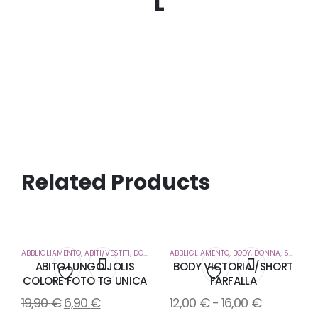
L
Related Products
ABBLIGLIAMENTO
,
ABITI/VESTITI
,
DONNA
ABBLIGLIAMENTO
,
BODY
,
DONNA
,
SHORT
ABITO LUNGO JOLIS
BODY VICTORIA /SHORT
COLORE FOTO TG UNICA
FARFALLA
Aggiungi
Aggiungi
19,90
€
6,90
€
12,00
€
-
16,00
€