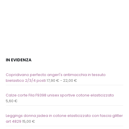
alla
alla
lista
lista
dei
dei
desideri
desideri
IN EVIDENZA
Copridivano perfecto angerl's antimacchia in tessuto
bielastico 2/3/4 posti
17,90
€
-
22,00
€
Calze corte Fila F9398 unisex sportive cotone elasticizzato
5,60
€
Leggings donna jadea in cotone elasticizzato con fascia glitter
art 4829
15,00
€