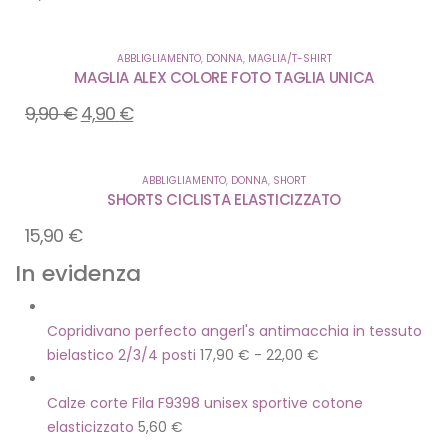
dei
dei
dei
dei
dei
dei
desideri
desideri
desideri
desideri
desideri
desideri
ABBLIGLIAMENTO
,
DONNA
,
MAGLIA/T-SHIRT
MAGLIA ALEX COLORE FOTO TAGLIA UNICA
9,90
€
4,90
€
ABBLIGLIAMENTO
,
DONNA
,
SHORT
SHORTS CICLISTA ELASTICIZZATO
15,90
€
In evidenza
Copridivano perfecto angerl's antimacchia in tessuto
bielastico 2/3/4 posti
17,90
€
-
22,00
€
Calze corte Fila F9398 unisex sportive cotone
elasticizzato
5,60
€