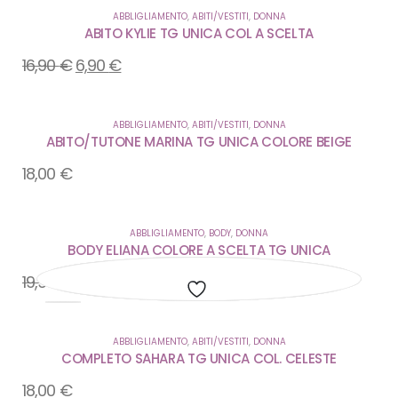
ABBLIGLIAMENTO
,
ABITI/VESTITI
,
DONNA
ABITO KYLIE TG UNICA COL A SCELTA
16,90
€
6,90
€
ABBLIGLIAMENTO
,
ABITI/VESTITI
,
DONNA
ABITO/TUTONE MARINA TG UNICA COLORE BEIGE
18,00
€
ABBLIGLIAMENTO
,
BODY
,
DONNA
BODY ELIANA COLORE A SCELTA TG UNICA
19,90
€
11,00
€
Aggiungi
Aggiungi
Aggiungi
Aggiungi
Aggiungi
Aggiungi
ABBLIGLIAMENTO
,
ABITI/VESTITI
,
DONNA
alla
alla
alla
alla
alla
alla
COMPLETO SAHARA TG UNICA COL. CELESTE
lista
lista
lista
lista
lista
lista
18,00
€