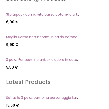
Slip tripack donna vita bassa cotonella art 3165 in cotone elasticizzato
6,90
€
Maglia uomo nottingham in caldo cotone scollo a v manica lunga
9,90
€
3 pezzi Fantasmino unisex diadora in cotone mercerizzato tg dalla 35 alla 46
5,50
€
Latest Products
Set asilo 3 pezzi bambina personaggio kuromi
13,50
€