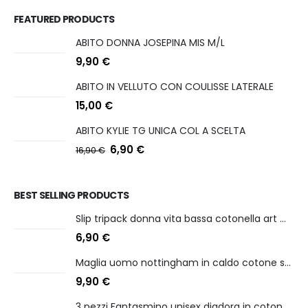
FEATURED PRODUCTS
ABITO DONNA JOSEPINA MIS M/L
9,90
€
ABITO IN VELLUTO CON COULISSE LATERALE
15,00
€
ABITO KYLIE TG UNICA COL A SCELTA
6,90
€
16,90
€
BEST SELLING PRODUCTS
Slip tripack donna vita bassa cotonella art 3165 in cotone elasticizzato
6,90
€
Maglia uomo nottingham in caldo cotone scollo a v manica lunga
9,90
€
3 pezzi Fantasmino unisex diadora in cotone mercerizzato tg dalla 35 alla 46