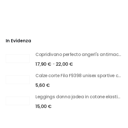
In Evidenza
Copridivano perfecto angerl's antimacchia in tessuto bielastico 2/3/4 posti
17,90
€
22,00
€
-
Calze corte Fila F9398 unisex sportive cotone elasticizzato
5,60
€
Leggings donna jadea in cotone elasticizzato con fascia glitter art 4829
15,00
€