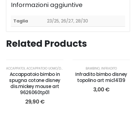
Informazioni aggiuntive
Taglia
23/25, 26/27, 28/30
Related Products
ACCAPPATOI
,
ACCAPPATOIO UOMO/DONNA/BAMBINI
,
BAMBINO
BAMBINO
,
,
INFRADITO
CORREDO CASA
Accappatoio bimbo in
Infradito bimbo disney
spugna cotone disney
topolino art mic14139
dis.mickey mouse art
3,00
€
9626060tp01
29,90
€