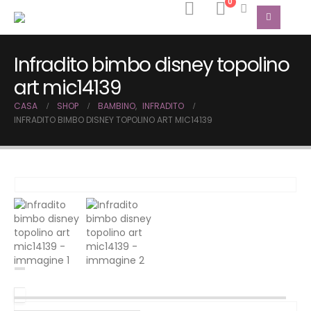
0
Infradito bimbo disney topolino
art mic14139
CASA
SHOP
BAMBINO
,
INFRADITO
INFRADITO BIMBO DISNEY TOPOLINO ART MIC14139