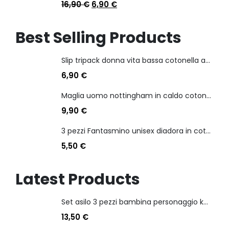
16,90
€
6,90
€
Best Selling Products
Slip tripack donna vita bassa cotonella art 3165 in cotone elasticizzato
6,90
€
Maglia uomo nottingham in caldo cotone scollo a v manica lunga
9,90
€
3 pezzi Fantasmino unisex diadora in cotone mercerizzato tg dalla 35 alla 46
5,50
€
Latest Products
Set asilo 3 pezzi bambina personaggio kuromi
13,50
€