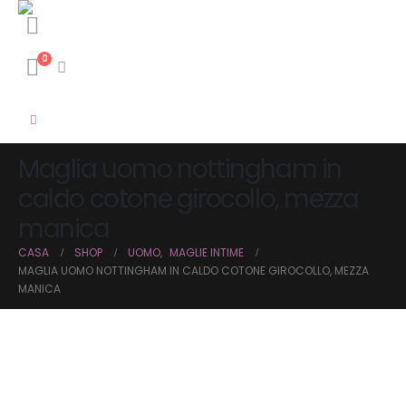
0
Maglia uomo nottingham in
caldo cotone girocollo, mezza
manica
CASA
SHOP
UOMO
,
MAGLIE INTIME
MAGLIA UOMO NOTTINGHAM IN CALDO COTONE GIROCOLLO, MEZZA
MANICA