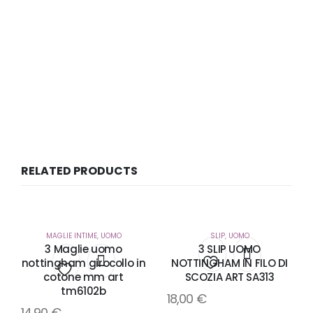
RELATED PRODUCTS
MAGLIE INTIME
,
UOMO
SLIP
,
UOMO
3 Maglie uomo
3 SLIP UOMO
nottingham girocollo in
NOTTINGHAM IN FILO DI
cotone mm art
SCOZIA ART SA313
Aggiungi
Aggiungi
tm6102b
18,00
€
alla
14,90
€