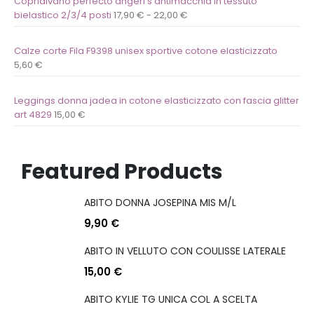
Copridivano perfecto angerl's antimacchia in tessuto
bielastico 2/3/4 posti
17,90
€
-
22,00
€
Calze corte Fila F9398 unisex sportive cotone elasticizzato
5,60
€
Leggings donna jadea in cotone elasticizzato con fascia glitter
art 4829
15,00
€
Featured Products
ABITO DONNA JOSEPINA MIS M/L
9,90
€
ABITO IN VELLUTO CON COULISSE LATERALE
15,00
€
ABITO KYLIE TG UNICA COL A SCELTA