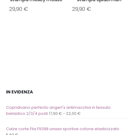
Aggiungi
Aggiungi
29,90
€
29,90
€
alla
alla
lista
lista
dei
dei
desideri
desideri
IN EVIDENZA
Copridivano perfecto angerl's antimacchia in tessuto
bielastico 2/3/4 posti
17,90
€
-
22,00
€
Calze corte Fila F9398 unisex sportive cotone elasticizzato
5,60
€