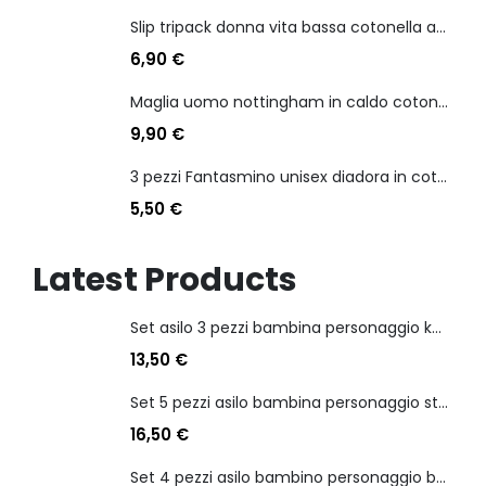
Slip tripack donna vita bassa cotonella art 3165 in cotone elasticizzato
6,90
€
Maglia uomo nottingham in caldo cotone scollo a v manica lunga
9,90
€
3 pezzi Fantasmino unisex diadora in cotone mercerizzato tg dalla 35 alla 46
5,50
€
Latest Products
Set asilo 3 pezzi bambina personaggio kuromi
13,50
€
Set 5 pezzi asilo bambina personaggio stitch angel
16,50
€
Set 4 pezzi asilo bambino personaggio batman