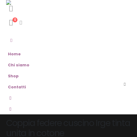
0
Home
Chi siamo
Shop
Contatti
Coppia federe cuscino Irge tinta
unita in cotone