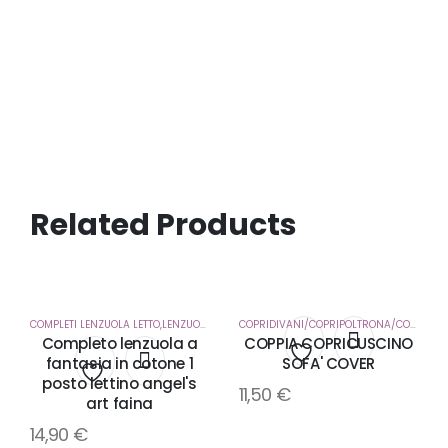
Related Products
COMPLETI LENZUOLA LETTO,LENZUOLA SOTTO CON ANGOLI
,
CORREDO CASA
COPRIDIVANI/COPRIPOLTRONA/COPRICUSCUNI
Completo lenzuola a
COPPIA COPRICUSCINO
fantasia in cotone 1
SOFA' COVER
Aggiungi
posto lettino angel's
11,50
€
Aggiungi
art faina
alla
14,90
€
alla