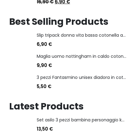
16,90
€
6,90
€
Best Selling Products
Slip tripack donna vita bassa cotonella art 3165 in cotone elasticizzato
6,90
€
Maglia uomo nottingham in caldo cotone scollo a v manica lunga
9,90
€
3 pezzi Fantasmino unisex diadora in cotone mercerizzato tg dalla 35 alla 46
5,50
€
Latest Products
Set asilo 3 pezzi bambina personaggio kuromi
13,50
€