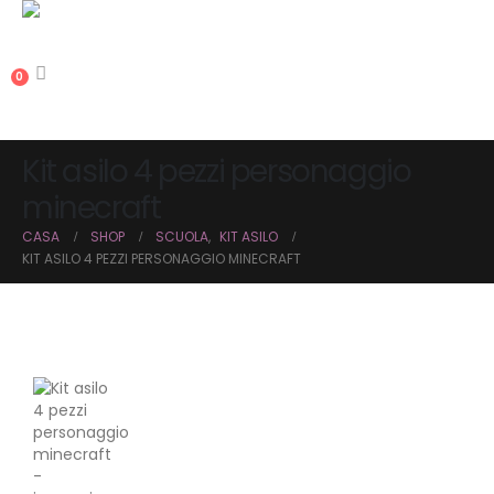
0
Kit asilo 4 pezzi personaggio
minecraft
CASA
SHOP
SCUOLA
,
KIT ASILO
KIT ASILO 4 PEZZI PERSONAGGIO MINECRAFT