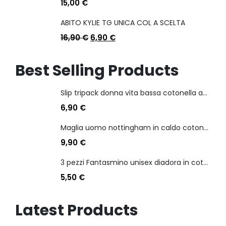
15,00
€
ABITO KYLIE TG UNICA COL A SCELTA
16,90
€
6,90
€
Best Selling Products
Slip tripack donna vita bassa cotonella art 3165 in cotone elasticizzato
6,90
€
Maglia uomo nottingham in caldo cotone scollo a v manica lunga
9,90
€
3 pezzi Fantasmino unisex diadora in cotone mercerizzato tg dalla 35 alla 46
5,50
€
Latest Products