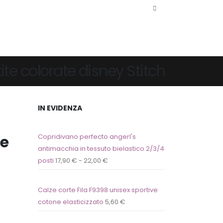
te colorate disney Stitch
IN EVIDENZA
te
Copridivano perfecto angerl's
antimacchia in tessuto bielastico 2/3/4
posti
17,90
€
-
22,00
€
Calze corte Fila F9398 unisex sportive
cotone elasticizzato
5,60
€