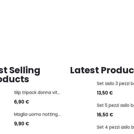
st Selling
Latest Produc
oducts
Slip tripack donna vita bassa cotonella art 3165 in cotone elasticizzato
13,50
€
6,90
€
Maglia uomo nottingham in caldo cotone scollo a v manica lunga
16,50
€
9,90
€