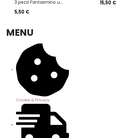
3 pezzi Fantasmino unisex diadora in cotone mercerizzato tg dalla 35 alla 46
15,50
€
5,50
€
MENU
Cookie & Privacy