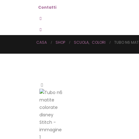
Contatti
CASA
SHOP
SCUOLA
,
COLORI
TUBO N6 MAT