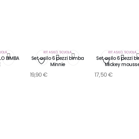
UOLA
KIT ASILO
,
SCUOLA
KIT ASILO
,
SCUOLA
ILO BIMBA
Set asilo 6 pezzi bimba
Set asilo 6 pezzi 
E
Minnie
Mickey mouss
i
Aggiungi
Aggiungi
19,90
€
17,50
€
alla
alla
lista
lista
dei
dei
desideri
desideri