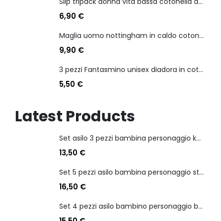
Slip tripack donna vita bassa cotonella art 3165 in cotone elasticizzato
6,90
€
Maglia uomo nottingham in caldo cotone scollo a v manica lunga
9,90
€
3 pezzi Fantasmino unisex diadora in cotone mercerizzato tg dalla 35 alla 46
5,50
€
Latest Products
Set asilo 3 pezzi bambina personaggio kuromi
13,50
€
Set 5 pezzi asilo bambina personaggio stitch angel
16,50
€
Set 4 pezzi asilo bambino personaggio batman
15,50
€