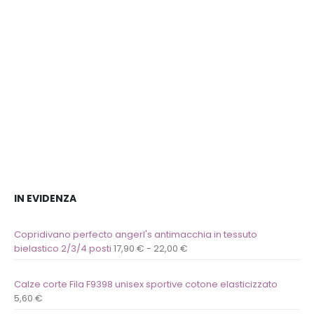
desideri
desideri
IN EVIDENZA
Copridivano perfecto angerl's antimacchia in tessuto
bielastico 2/3/4 posti
17,90
€
-
22,00
€
Calze corte Fila F9398 unisex sportive cotone elasticizzato
5,60
€