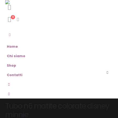
0
Home
Chi siamo
Shop
Contatti
Tubo n6 matite colorate disney
minnie