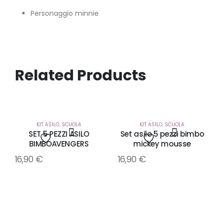
Personaggio minnie
Related Products
KIT ASILO
,
SCUOLA
KIT ASILO
,
SCUOLA
SET 5 PEZZI ASILO
Set asilo 5 pezzi bimbo
BIMBOAVENGERS
mickey mousse
Aggiungi
Aggiungi
16,90
€
16,90
€
alla
alla
lista
lista
dei
dei