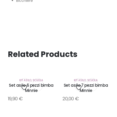
Bicchiere
Related Products
KIT ASILO
,
SCUOLA
KIT ASILO
,
SCUOLA
Set asilo 6 pezzi bimba
Set asilo 7 pezzi bimba
Minnie
Minnie
Aggiungi
Aggiungi
19,90
€
20,00
€
alla
alla
lista
lista