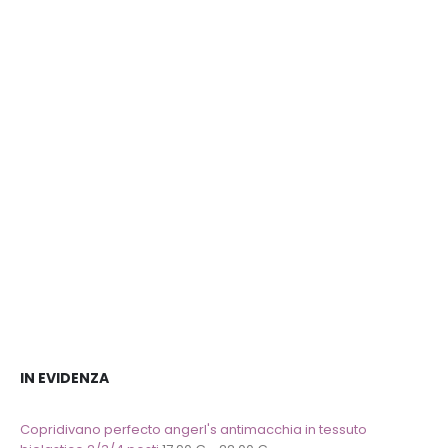
dei
dei
desideri
desideri
IN EVIDENZA
Copridivano perfecto angerl's antimacchia in tessuto