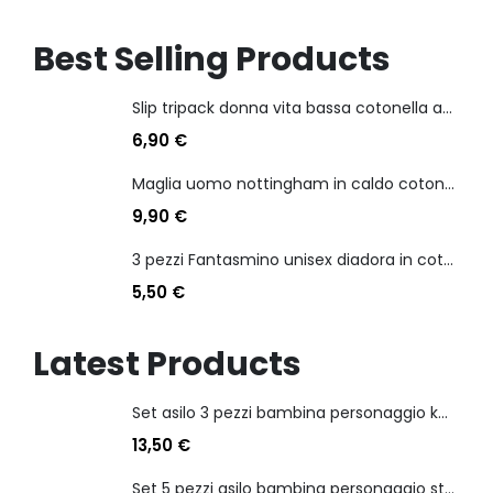
Best Selling Products
Slip tripack donna vita bassa cotonella art 3165 in cotone elasticizzato
6,90
€
Maglia uomo nottingham in caldo cotone scollo a v manica lunga
9,90
€
3 pezzi Fantasmino unisex diadora in cotone mercerizzato tg dalla 35 alla 46
5,50
€
Latest Products
Set asilo 3 pezzi bambina personaggio kuromi
13,50
€
Set 5 pezzi asilo bambina personaggio stitch angel