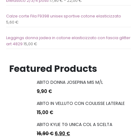
bielastico 2/3/4 posti
17,90
€
-
22,00
€
Calze corte Fila F9398 unisex sportive cotone elasticizzato
5,60
€
Leggings donna jadea in cotone elasticizzato con fascia glitter
art 4829
15,00
€
Featured Products
ABITO DONNA JOSEPINA MIS M/L
9,90
€
ABITO IN VELLUTO CON COULISSE LATERALE
15,00
€
ABITO KYLIE TG UNICA COL A SCELTA
16,90
€
6,90
€