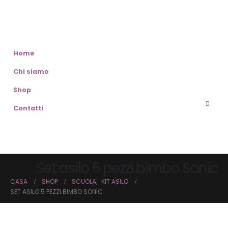
Home
Chi siamo
Shop
Contatti
Set asilo 5 pezzi bimbo Sonic
CASA
SHOP
SCUOLA
,
KIT ASILO
SET ASILO 5 PEZZI BIMBO SONIC