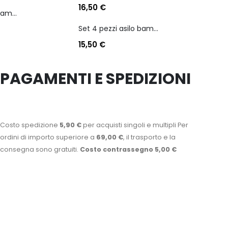
16,50
€
Set 4 pezzi asilo bambino personaggio batman
Set 4 pezzi asilo bambino personaggio batman
15,50
€
PAGAMENTI E SPEDIZIONI
Costo spedizione
5,90 €
per acquisti singoli e multipli Per
ordini di importo superiore a
69,00 €
, il trasporto e la
consegna sono gratuiti.
Costo contrassegno 5,00 €