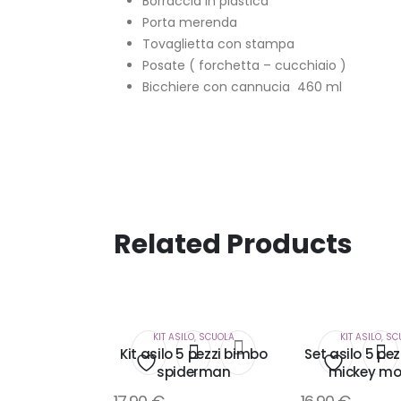
Borraccia in plastica
Porta merenda
Tovaglietta con stampa
Posate ( forchetta – cucchiaio )
Bicchiere con cannucia 460 ml
Related Products
KIT ASILO
,
SCUOLA
KIT ASILO
,
SC
Kit asilo 5 pezzi bimbo
Set asilo 5 pe
spiderman
mickey mo
Aggiungi
Aggiung