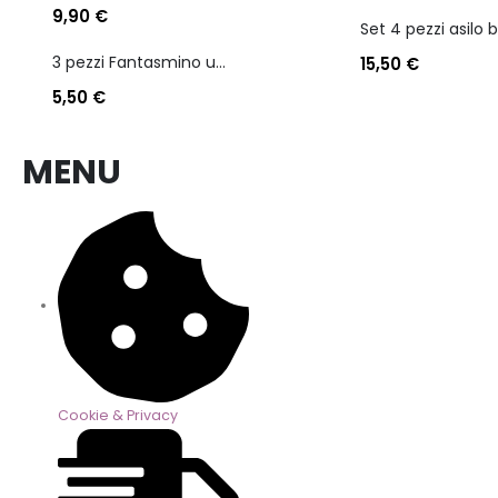
9,90
€
3 pezzi Fantasmino unisex diadora in cotone mercerizzato tg dalla 35 alla 46
15,50
€
5,50
€
MENU
Cookie & Privacy