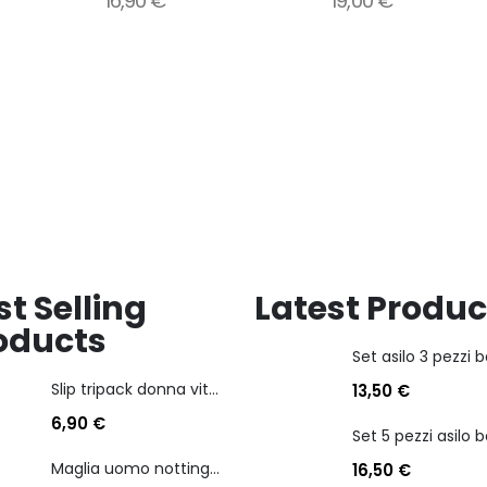
16,90
€
19,00
€
alla
alla
lista
lista
dei
dei
desideri
desideri
st Selling
Latest Produc
oducts
Slip tripack donna vita bassa cotonella art 3165 in cotone elasticizzato
13,50
€
6,90
€
Maglia uomo nottingham in caldo cotone scollo a v manica lunga
16,50
€