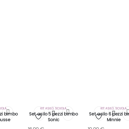
UOLA
KIT ASILO
,
SCUOLA
KIT ASILO
,
SCUOLA
zzi bimbo
Set asilo 5 pezzi bimbo
Set asilo 6 pezzi 
usse
Sonic
Minnie
i
Aggiungi
Aggiungi