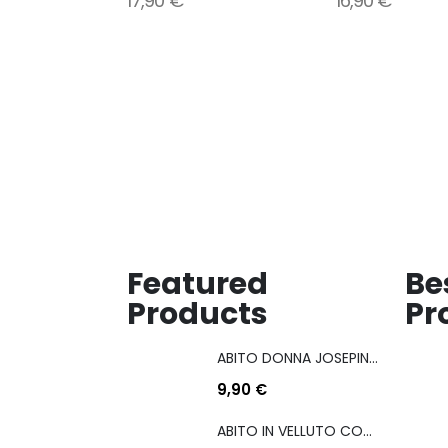
17,90
€
16,90
€
alla
alla
lista
lista
dei
dei
desideri
desideri
Featured
Be
Products
Pr
ABITO DONNA JOSEPINA MIS M/L
9,90
€
ABITO IN VELLUTO CON COULISSE LATERALE