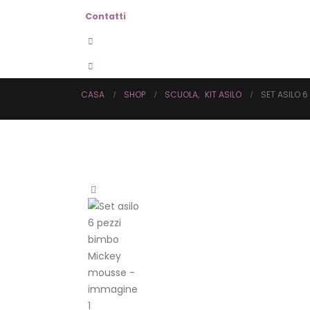
Contatti
CASA
SHOP
SCUOLA
,
KIT ASILO
SET ASILO 