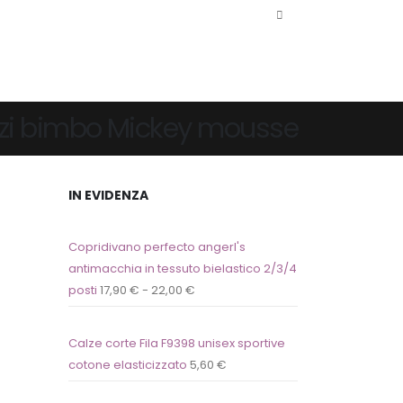
ezzi bimbo Mickey mousse
IN EVIDENZA
Copridivano perfecto angerl's
antimacchia in tessuto bielastico 2/3/4
posti
17,90
€
-
22,00
€
Calze corte Fila F9398 unisex sportive
cotone elasticizzato
5,60
€