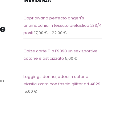
IN EVIDENZA
Copridivano perfecto angerl's
te
antimacchia in tessuto bielastico 2/3/4
posti
17,90
€
-
22,00
€
Calze corte Fila F9398 unisex sportive
cotone elasticizzato
5,60
€
Leggings donna jadea in cotone
an
elasticizzato con fascia glitter art 4829
15,00
€