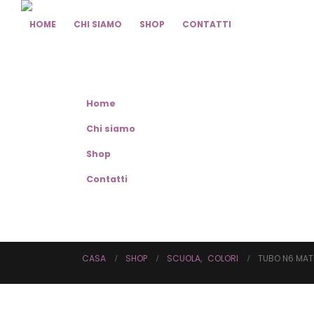
HOME
CHI SIAMO
SHOP
CONTATTI
Home
Chi siamo
Shop
Contatti
CASA
SHOP
SCUOLA
,
COLORI
TUBO N6 MAT