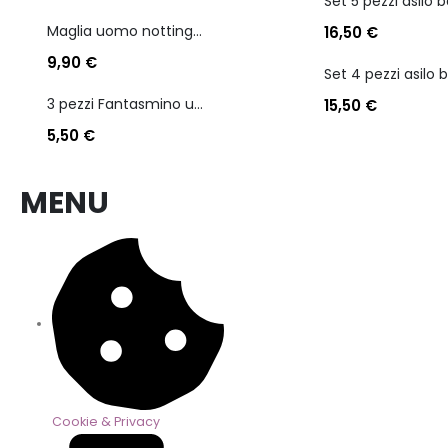
Maglia uomo nottingham in caldo cotone scollo a v manica lunga
16,50
€
9,90
€
3 pezzi Fantasmino unisex diadora in cotone mercerizzato tg dalla 35 alla 46
15,50
€
5,50
€
MENU
Cookie & Privacy