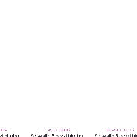
UOLA
KIT ASILO
,
SCUOLA
KIT ASILO
,
SCUOLA
zzi bimbo
Set asilo 6 pezzi bimba
Set asilo 6 pezzi 