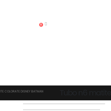
0
Tubo n6 matite
ITE COLORATE DISNEY BATMAN