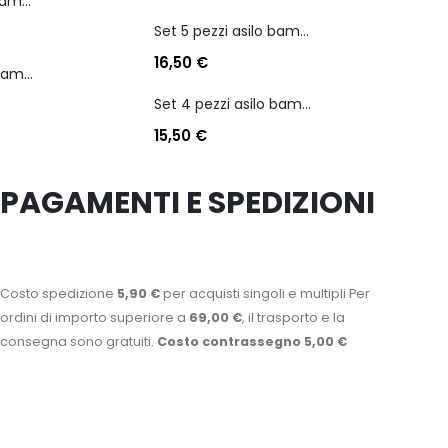
Set 5 pezzi asilo bambina personaggio stitch angel
Set 5 pezzi asilo bambina personaggio stitch angel
16,50
€
Set 4 pezzi asilo bambino personaggio batman
Set 4 pezzi asilo bambino personaggio batman
15,50
€
PAGAMENTI E SPEDIZIONI
Costo spedizione
5,90 €
per acquisti singoli e multipli Per
ordini di importo superiore a
69,00 €
, il trasporto e la
consegna sono gratuiti.
Costo contrassegno 5,00 €