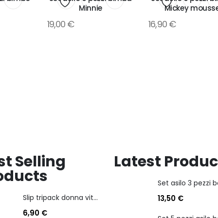
Minnie
Mickey mouss
i
Aggiungi
Aggiungi
19,00
€
16,90
€
alla
alla
lista
lista
dei
dei
desideri
desideri
st Selling
Latest Produc
oducts
Slip tripack donna vita bassa cotonella art 3165 in cotone elasticizzato
13,50
€
6,90
€