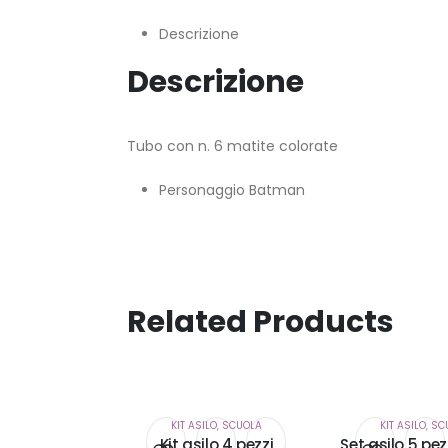
Descrizione
Descrizione
Tubo con n. 6 matite colorate
Personaggio Batman
Related Products
KIT ASILO
,
SCUOLA
KIT ASILO
,
SC
Kit asilo 4 pezzi
Set asilo 5 pe