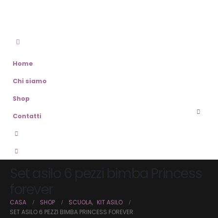
Home
Chi siamo
Shop
Contatti
Set asilo 6 pezzi bimba Princess
forever
CASA
SHOP
SCUOLA
,
KIT ASILO
SET ASILO 6 PEZZI BIMBA PRINCESS FOREVER