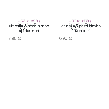
KIT ASILO
,
SCUOLA
KIT ASILO
,
SCUOLA
Kit asilo 5 pezzi bimbo
Set asilo 5 pezzi bimbo
spiderman
Sonic
Aggiungi
Aggiungi
17,90
€
16,90
€
alla
alla
lista
lista
dei
dei
desideri
desideri