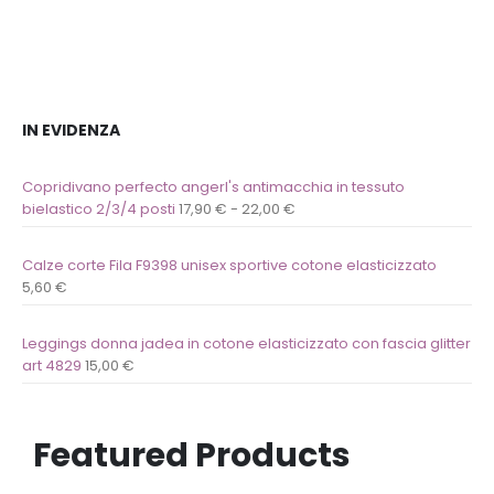
IN EVIDENZA
Copridivano perfecto angerl's antimacchia in tessuto
bielastico 2/3/4 posti
17,90
€
-
22,00
€
Calze corte Fila F9398 unisex sportive cotone elasticizzato
5,60
€
Leggings donna jadea in cotone elasticizzato con fascia glitter
art 4829
15,00
€
Featured Products