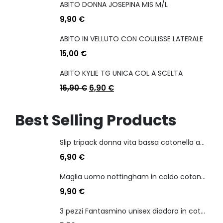
ABITO DONNA JOSEPINA MIS M/L
9,90
€
ABITO IN VELLUTO CON COULISSE LATERALE
15,00
€
ABITO KYLIE TG UNICA COL A SCELTA
16,90
€
6,90
€
Best Selling Products
Slip tripack donna vita bassa cotonella art 3165 in cotone elasticizzato
6,90
€
Maglia uomo nottingham in caldo cotone scollo a v manica lunga
9,90
€
3 pezzi Fantasmino unisex diadora in cotone mercerizzato tg dalla 35 alla 46