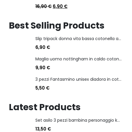
16,90
€
6,90
€
Best Selling Products
Slip tripack donna vita bassa cotonella art 3165 in cotone elasticizzato
6,90
€
Maglia uomo nottingham in caldo cotone scollo a v manica lunga
9,90
€
3 pezzi Fantasmino unisex diadora in cotone mercerizzato tg dalla 35 alla 46
5,50
€
Latest Products
Set asilo 3 pezzi bambina personaggio kuromi
13,50
€