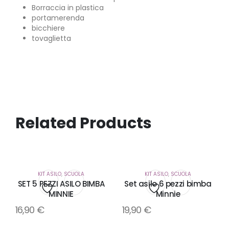
Borraccia in plastica
portamerenda
bicchiere
tovaglietta
Related Products
KIT ASILO
,
SCUOLA
KIT ASILO
,
SCUOLA
SET 5 PEZZI ASILO BIMBA
Set asilo 6 pezzi bimba
MINNIE
Minnie
Aggiungi
Aggiungi
16,90
€
19,90
€
alla
alla