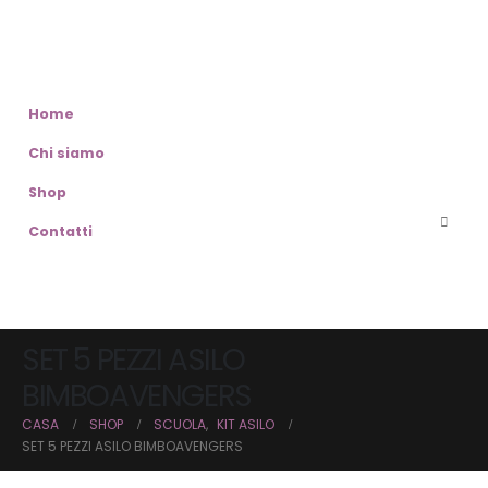
Home
Chi siamo
Shop
Contatti
SET 5 PEZZI ASILO
BIMBOAVENGERS
CASA
SHOP
SCUOLA
,
KIT ASILO
SET 5 PEZZI ASILO BIMBOAVENGERS