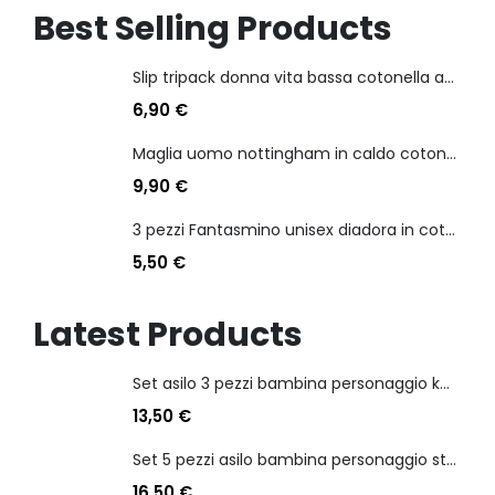
Best Selling Products
Slip tripack donna vita bassa cotonella art 3165 in cotone elasticizzato
6,90
€
Maglia uomo nottingham in caldo cotone scollo a v manica lunga
9,90
€
3 pezzi Fantasmino unisex diadora in cotone mercerizzato tg dalla 35 alla 46
5,50
€
Latest Products
Set asilo 3 pezzi bambina personaggio kuromi
13,50
€
Set 5 pezzi asilo bambina personaggio stitch angel
16,50
€