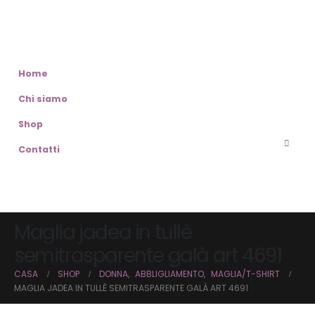
Home
Chi siamo
Shop
Contatti
Maglia jadea in tullè
semitrasparente galà art 4691
CASA
SHOP
DONNA
,
ABBLIGLIAMENTO
,
MAGLIA/T-SHIRT
MAGLIA JADEA IN TULLÈ SEMITRASPARENTE GALÀ ART 4691