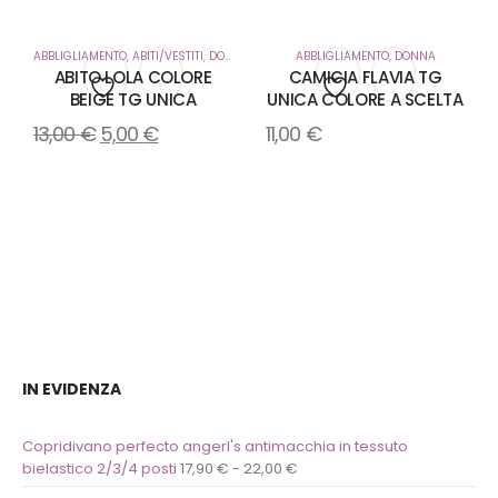
ABBLIGLIAMENTO
,
ABITI/VESTITI
,
DONNA
ABBLIGLIAMENTO
,
DONNA
ABITO LOLA COLORE
CAMICIA FLAVIA TG
BEIGE TG UNICA
UNICA COLORE A SCELTA
Aggiungi
Aggiungi
13,00
€
5,00
€
11,00
€
alla
alla
lista
lista
dei
dei
desideri
desideri
IN EVIDENZA
Copridivano perfecto angerl's antimacchia in tessuto
bielastico 2/3/4 posti
17,90
€
-
22,00
€