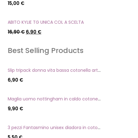
15,00
€
ABITO KYLIE TG UNICA COL A SCELTA
16,90
€
6,90
€
Best Selling Products
Slip tripack donna vita bassa cotonella art 3165 in cotone elasticizzato
6,90
€
Maglia uomo nottingham in caldo cotone scollo a v manica lunga
9,90
€
3 pezzi Fantasmino unisex diadora in cotone mercerizzato tg dalla 35 alla 46
5,50
€