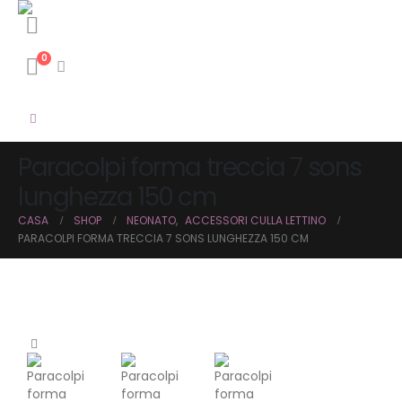
0
Paracolpi forma treccia 7 sons
lunghezza 150 cm
CASA
SHOP
NEONATO
,
ACCESSORI CULLA LETTINO
PARACOLPI FORMA TRECCIA 7 SONS LUNGHEZZA 150 CM