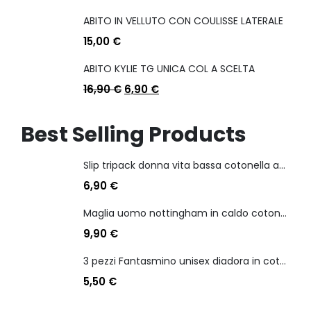
ABITO IN VELLUTO CON COULISSE LATERALE
15,00
€
ABITO KYLIE TG UNICA COL A SCELTA
16,90
€
6,90
€
Best Selling Products
Slip tripack donna vita bassa cotonella art 3165 in cotone elasticizzato
6,90
€
Maglia uomo nottingham in caldo cotone scollo a v manica lunga
9,90
€
3 pezzi Fantasmino unisex diadora in cotone mercerizzato tg dalla 35 alla 46
5,50
€