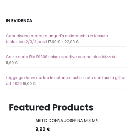
IN EVIDENZA
Copridivano perfecto angerl's antimacchia in tessuto
bielastico 2/3/4 posti
17,90
€
-
22,00
€
Calze corte Fila F9398 unisex sportive cotone elasticizzato
5,60
€
Leggings donna jadea in cotone elasticizzato con fascia glitter
art 4829
15,00
€
Featured Products
ABITO DONNA JOSEPINA MIS M/L
9,90
€