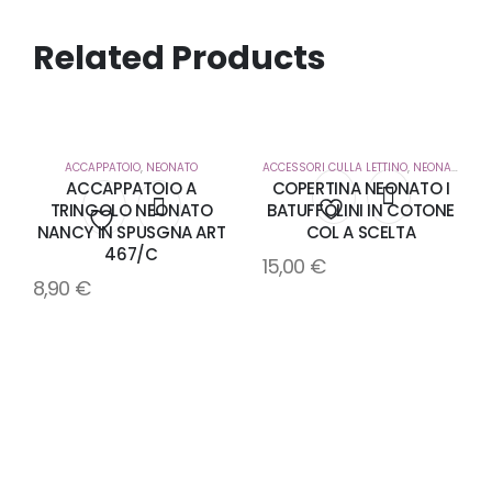
Related Products
ACCAPPATOIO
,
NEONATO
ACCESSORI CULLA LETTINO
,
NEONATO
ACCAPPATOIO A
COPERTINA NEONATO I
TRINGOLO NEONATO
BATUFFOLINI IN COTONE
NANCY IN SPUSGNA ART
COL A SCELTA
Aggiungi
Aggiungi
467/C
15,00
€
alla
8,90
€
alla
lista
lista
dei
dei
desideri
desideri