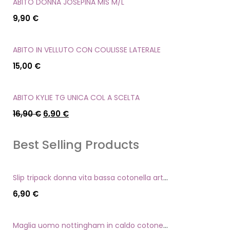
ABITO DONNA JOSEPINA MIS M/L
9,90
€
ABITO IN VELLUTO CON COULISSE LATERALE
15,00
€
ABITO KYLIE TG UNICA COL A SCELTA
16,90
€
6,90
€
Best Selling Products
Slip tripack donna vita bassa cotonella art 3165 in cotone elasticizzato
6,90
€
Maglia uomo nottingham in caldo cotone scollo a v manica lunga