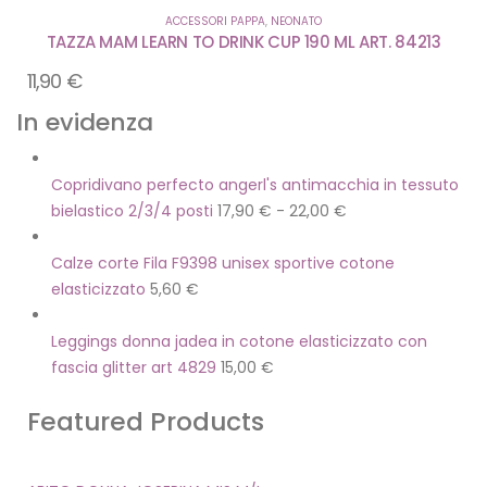
ACCESSORI PAPPA
,
NEONATO
TAZZA MAM LEARN TO DRINK CUP 190 ML ART. 84213
11,90
€
In evidenza
Copridivano perfecto angerl's antimacchia in tessuto
bielastico 2/3/4 posti
17,90
€
-
22,00
€
Calze corte Fila F9398 unisex sportive cotone
elasticizzato
5,60
€
Leggings donna jadea in cotone elasticizzato con
fascia glitter art 4829
15,00
€
Featured Products