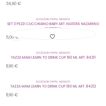
34,90
€
ACCESSORI PAPPA
,
NEONATO
SET 3 PEZZI CUCCHIAINO BABY ART. NG1084 NAZARENO
GABRIELLI
5,00
€
Aggiungi
Aggiungi
Aggiungi
Aggiungi
Aggiungi
Aggiungi
alla
alla
alla
alla
alla
alla
ACCESSORI PAPPA
,
NEONATO
TAZZA MAM LEARN TO DRINK CUP 190 ML ART. 84211
lista
lista
lista
lista
lista
lista
11,90
€
dei
dei
dei
dei
dei
dei
desideri
desideri
desideri
desideri
desideri
desideri
ACCESSORI PAPPA
,
NEONATO
TAZZA MAM LEARN TO DRINK CUP 190 ML ART. 84212
11,90
€