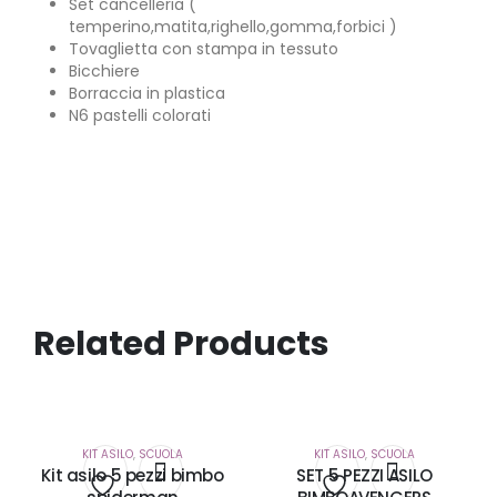
Set cancelleria (
temperino,matita,righello,gomma,forbici )
Tovaglietta con stampa in tessuto
Bicchiere
Borraccia in plastica
N6 pastelli colorati
Related Products
KIT ASILO
,
SCUOLA
KIT ASILO
,
SCUOLA
Kit asilo 5 pezzi bimbo
SET 5 PEZZI ASILO