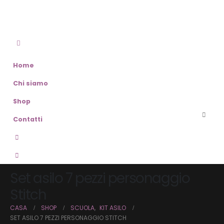
Home
Chi siamo
Shop
Contatti
Set asilo 7 pezzi personaggio
Stitch
CASA
SHOP
SCUOLA
,
KIT ASILO
SET ASILO 7 PEZZI PERSONAGGIO STITCH