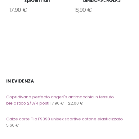
spiderman
BIMBOAVENGERS
Aggiungi
Aggiungi
17,90
€
16,90
€
alla
alla
lista
lista
dei
dei
desideri
desideri
IN EVIDENZA
Copridivano perfecto angerl's antimacchia in tessuto
bielastico 2/3/4 posti
17,90
€
-
22,00
€
Calze corte Fila F9398 unisex sportive cotone elasticizzato
5,60
€