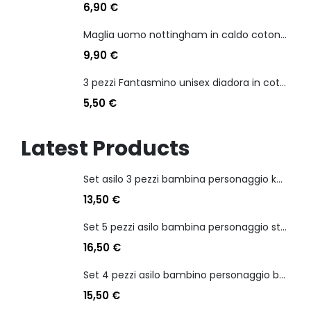
6,90
€
Maglia uomo nottingham in caldo cotone scollo a v manica lunga
9,90
€
3 pezzi Fantasmino unisex diadora in cotone mercerizzato tg dalla 35 alla 46
5,50
€
Latest Products
Set asilo 3 pezzi bambina personaggio kuromi
13,50
€
Set 5 pezzi asilo bambina personaggio stitch angel
16,50
€
Set 4 pezzi asilo bambino personaggio batman
15,50
€