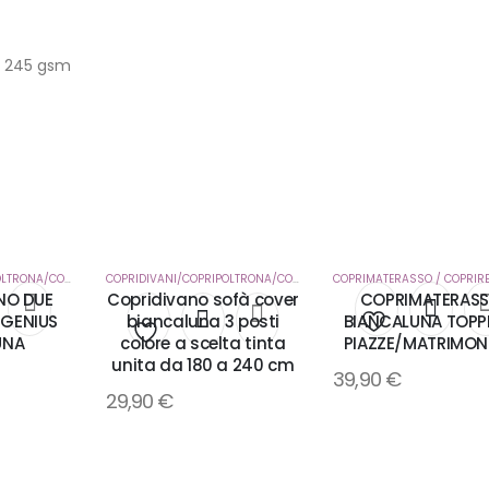
e 245 gsm
COPRIDIVANI/COPRIPOLTRONA/COPRICUSCUNI
,
CORREDO CASA
COPRIDIVANI/COPRIPOLTRONA/COPRICUSCUNI
COPRIMATERASSO / COPRIRE
,
CORREDO CASA
NO DUE
Copridivano sofà cover
COPRIMATERAS
 GENIUS
biancaluna 3 posti
BIANCALUNA TOPP
UNA
colore a scelta tinta
PIAZZE/MATRIMON
i
Aggiungi
Aggiungi
unita da 180 a 240 cm
39,90
€
alla
29,90
€
alla
lista
lista
dei