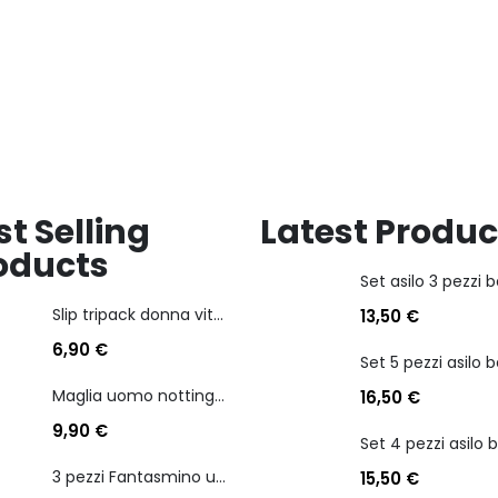
dei
desideri
desideri
st Selling
Latest Produc
oducts
Slip tripack donna vita bassa cotonella art 3165 in cotone elasticizzato
13,50
€
6,90
€
Maglia uomo nottingham in caldo cotone scollo a v manica lunga
16,50
€
9,90
€
3 pezzi Fantasmino unisex diadora in cotone mercerizzato tg dalla 35 alla 46
15,50
€