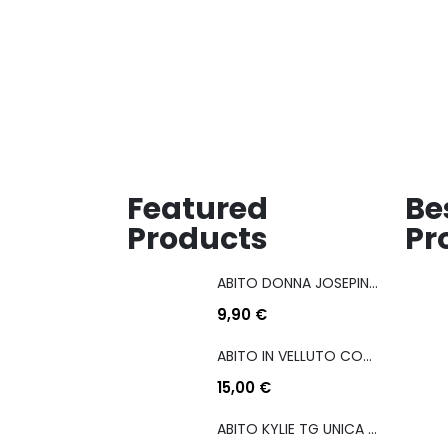
desideri
desideri
Featured
Be
Products
Pr
ABITO DONNA JOSEPINA MIS M/L
9,90
€
ABITO IN VELLUTO CON COULISSE LATERALE
15,00
€
ABITO KYLIE TG UNICA COL A SCELTA