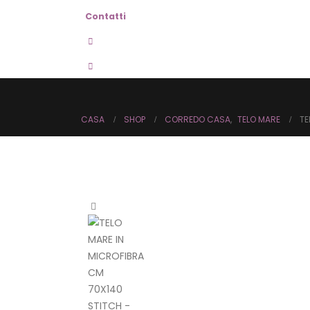
Contatti
CASA
SHOP
CORREDO CASA
,
TELO MARE
TE