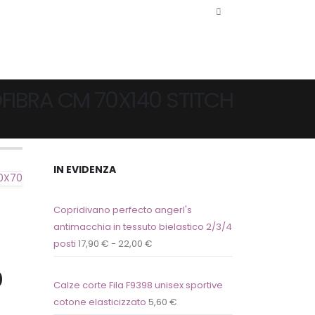
OFIBRA CM 70X140 STITCH
IN EVIDENZA
40X70
Copridivano perfecto angerl's
antimacchia in tessuto bielastico 2/3/4
posti
17,90
€
-
22,00
€
0
Calze corte Fila F9398 unisex sportive
cotone elasticizzato
5,60
€