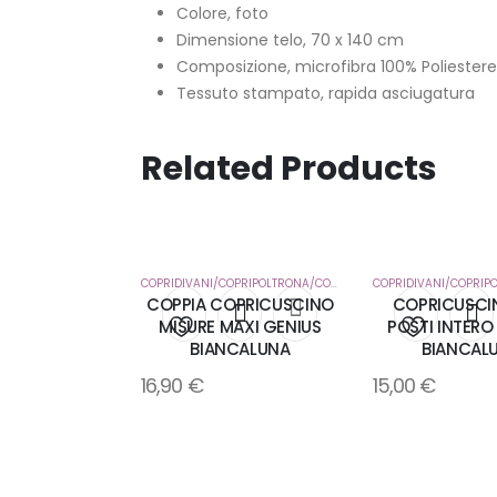
Colore, foto
Dimensione telo, 70 x 140 cm
Composizione, microfibra 100% Poliester
Tessuto stampato, rapida asciugatura
Related Products
COPRIDIVANI/COPRIPOLTRONA/COPRICUSCUNI
,
CORREDO CASA
COPPIA COPRICUSCINO
COPRICUSCI
MISURE MAXI GENIUS
POSTI INTERO
BIANCALUNA
BIANCAL
Aggiungi
Aggiung
16,90
€
15,00
€
alla
alla
lista
lista
dei
dei