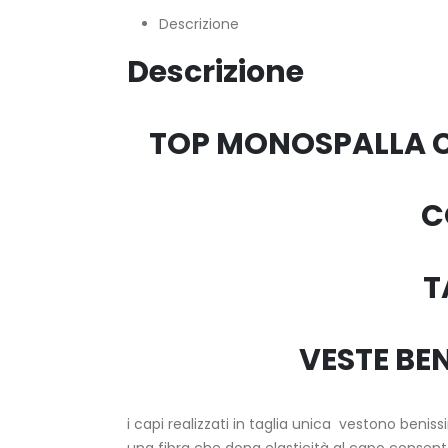
Descrizione
Descrizione
TOP MONOSPALLA C
C
T
VESTE BEN
i capi realizzati in taglia unica vestono benissi
una fibra che dona elasticità al capo consente