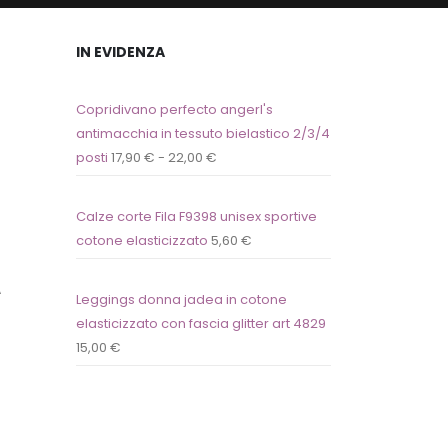
IN EVIDENZA
Copridivano perfecto angerl's
antimacchia in tessuto bielastico 2/3/4
posti
17,90
€
-
22,00
€
Calze corte Fila F9398 unisex sportive
cotone elasticizzato
5,60
€
A
Leggings donna jadea in cotone
elasticizzato con fascia glitter art 4829
15,00
€