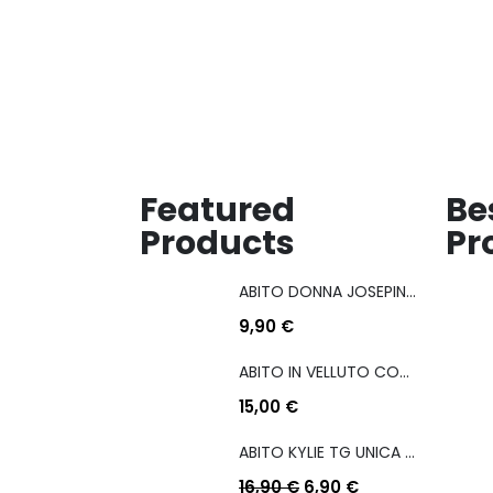
dei
dei
desideri
desideri
Featured
Be
Products
Pr
ABITO DONNA JOSEPINA MIS M/L
9,90
€
ABITO IN VELLUTO CON COULISSE LATERALE
15,00
€
ABITO KYLIE TG UNICA COL A SCELTA
16,90
€
6,90
€