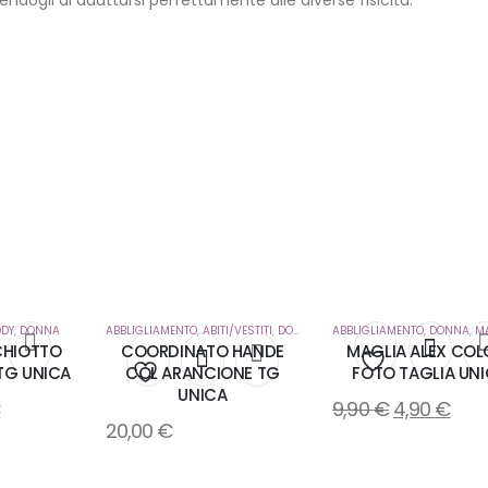
ODY
,
DONNA
ABBLIGLIAMENTO
,
ABITI/VESTITI
,
DONNA
ABBLIGLIAMENTO
,
DONNA
,
MAGL
CHIOTTO
COORDINATO HANDE
MAGLIA ALEX COL
 TG UNICA
COL ARANCIONE TG
FOTO TAGLIA UN
i
Aggiungi
UNICA
Aggiungi
€
9,90
€
4,90
€
20,00
€
alla
alla
lista