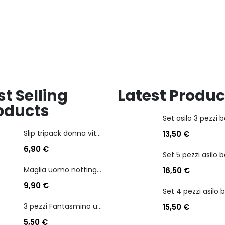
lista
dei
dei
desideri
desideri
st Selling
Latest Produc
oducts
Slip tripack donna vita bassa cotonella art 3165 in cotone elasticizzato
13,50
€
6,90
€
Maglia uomo nottingham in caldo cotone scollo a v manica lunga
16,50
€
9,90
€
3 pezzi Fantasmino unisex diadora in cotone mercerizzato tg dalla 35 alla 46
15,50
€
5,50
€