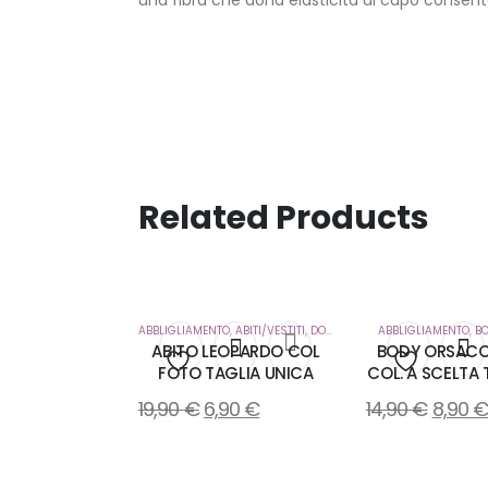
Related Products
ABBLIGLIAMENTO
,
ABITI/VESTITI
,
DONNA
ABBLIGLIAMENTO
,
B
ABITO LEOPARDO COL
BODY ORSAC
FOTO TAGLIA UNICA
COL. A SCELTA
Aggiungi
Aggiung
19,90
€
6,90
€
14,90
€
8,90
alla
alla
lista
lista