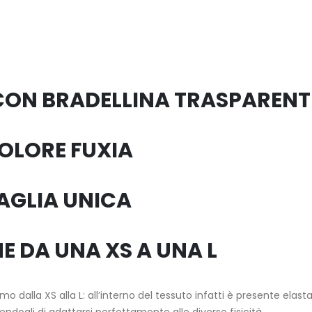
ON BRADELLINA TRASPARENT
OLORE FUXIA
AGLIA UNICA
E DA UNA XS A UNA L
mo dalla XS alla L: all’interno del tessuto infatti è presente elasta
ndogli di adattarsi perfettamente alle diverse fisicità.